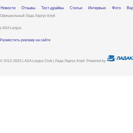
Новости
·
Отзывы
·
Тест-драйвы
·
Статьи
·
Интервью
·
Фото
·
Ви
Официальный Лада Ларгус Клуб
LADA Largus
Разместить рекламу на сайте
© 2012-2020 LADA Largus Club | Лада Ларгус Клуб. Powered by