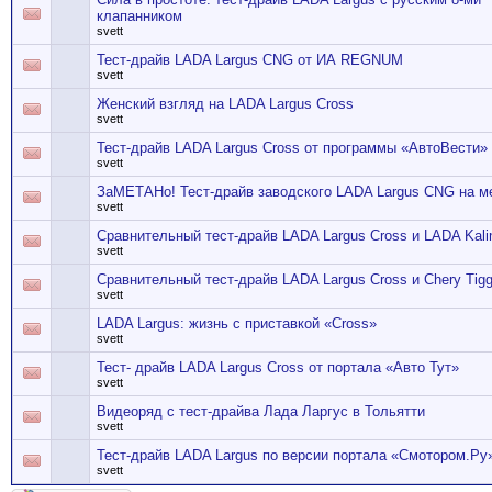
клапанником
svett
Тест-драйв LADA Largus CNG от ИА REGNUM
svett
Женский взгляд на LADA Largus Cross
svett
Тест-драйв LADA Largus Cross от программы «АвтоВести»
svett
ЗаМЕТАНо! Тест-драйв заводского LADA Largus CNG на м
svett
Сравнительный тест-драйв LADA Largus Cross и LADA Kali
svett
Сравнительный тест-драйв LADA Largus Cross и Chery Tig
svett
LADA Largus: жизнь с приставкой «Cross»
svett
Тест- драйв LADA Largus Cross от портала «Авто Тут»
svett
Видеоряд с тест-драйва Лада Ларгус в Тольятти
svett
Тест-драйв LADA Largus по версии портала «Смотором.Ру
svett