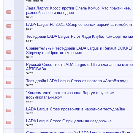
Wishmaster
Лада Ларгус Кросс против Опель Комбо: Что практичнее,
разнообразнее и выгоднее
svett
LADA Largus FL 2021: Обзор основных версий автомобиля
svett
Тест-драйв LADA Largus FL от Лада Клуба: Комфорт на м
svett
Сравнительный тест-драйв LADA Largus и Renault DOKKE
Stepway от «Простого мнения»
svett
Русский Cross: тест LADA Largus с 16-ти клапанным мотор
АВТОВАЗа
svett
Тест-драйв LADA Largus Cross от портала «АвтоВзгляд»
svett
"Комсомолка" протестировала Ларгус с русским
восьмиклапанником
svett
LADA Largus Cross проверили в народном тест-драйве
svett
LADA Largus Cross: С прицелом на бездорожье
svett
Сила в простоте: тест-драйв LADA Largus с русским 8-ми