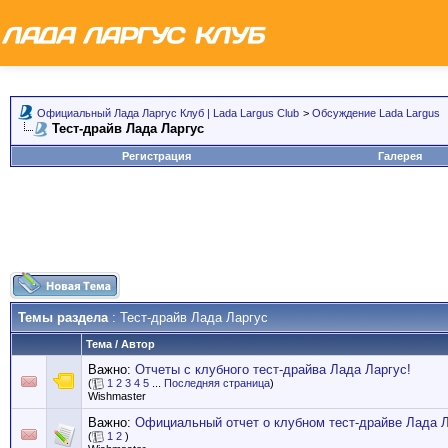
Официальный Лада Ларгус Клуб | Lada Largus Club
>
Обсуждение Lada Largus
Тест-драйв Лада Ларгус
Регистрация
Галерея
Темы раздела
: Тест-драйв Лада Ларгус
Тема
/
Автор
Важно:
Отчеты с клубного тест-драйва Лада Ларгус!
(
1
2
3
4
5
...
Последняя страница
)
Wishmaster
Важно:
Официальный отчет о клубном тест-драйве Лада 
(
1
2
)