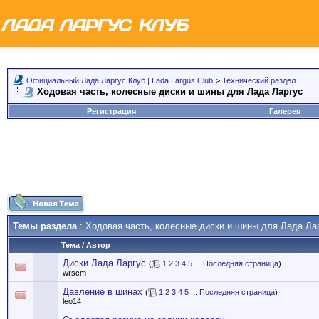
Официальный Лада Ларгус Клуб | Lada Largus Club
>
Технический раздел
Ходовая часть, колесные диски и шины для Лада Ларгус
Регистрация
Галерея
Темы раздела
: Ходовая часть, колесные диски и шины для Лада Ла
Тема
/
Автор
Диски Лада Ларгус
(
1
2
3
4
5
...
Последняя страница
)
wrscm
Давление в шинах
(
1
2
3
4
5
...
Последняя страница
)
leo14