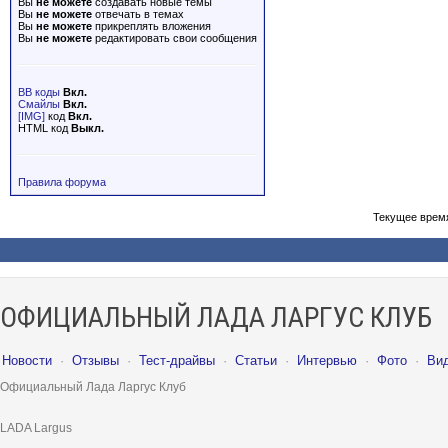
Вы
не можете
создавать новые темы
Вы
не можете
отвечать в темах
Вы
не можете
прикреплять вложения
Вы
не можете
редактировать свои сообщения
BB коды
Вкл.
Смайлы
Вкл.
[IMG]
код
Вкл.
HTML код
Выкл.
Правила форума
Текущее врем
ОФИЦИАЛЬНЫЙ ЛАДА ЛАРГУС КЛУБ
Новости
·
Отзывы
·
Тест-драйвы
·
Статьи
·
Интервью
·
Фото
·
Ви
Официальный Лада Ларгус Клуб
LADA Largus