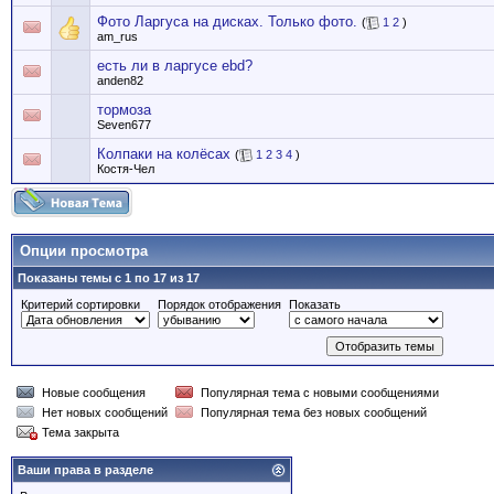
Фото Ларгуса на дисках. Только фото.
(
1
2
)
am_rus
есть ли в ларгусе ebd?
anden82
тормоза
Seven677
Колпаки на колёсах
(
1
2
3
4
)
Костя-Чел
Опции просмотра
Показаны темы с 1 по 17 из 17
Критерий сортировки
Порядок отображения
Показать
Новые сообщения
Популярная тема с новыми сообщениями
Нет новых сообщений
Популярная тема без новых сообщений
Тема закрыта
Ваши права в разделе