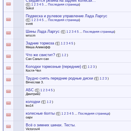
Съедается резина на задних колесах...
(
1
2
3
4
5
...
Последняя страница
)
Sokol
Подвеска и рулевое управление Лада Ларгус
(
1
2
3
4
5
...
Последняя страница
)
svett
Шины Лада Ларгус
(
1
2
3
4
5
...
Последняя страница
)
wrscm
Задние тормоза
(
1
2
3
4
5
)
Миша Алимофф
Что же свистит?
(
1
2
)
Сан Саныч-сан
Колодки тормозные (передние)
(
1
2
3
)
Костя-Чел
Трудно снять передние родные диски
(
1
2
3
)
Вячеслав З.
АБС
(
1
2
3
4
5
)
Дмитрий2
колодки
(
1
2
)
leo14
колесные болты
(
1
2
3
4
5
...
Последняя страница
)
oapv
Всё о зимних шинах. Тесты.
Victorovi4