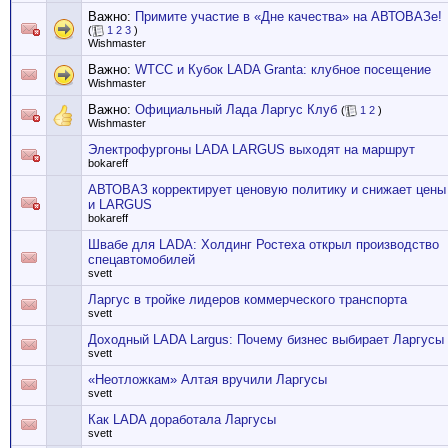
Важно:
Примите участие в «Дне качества» на АВТОВАЗе!
(
1
2
3
)
Wishmaster
Важно:
WTCC и Кубок LADA Granta: клубное посещение
Wishmaster
Важно:
Официальный Лада Ларгус Клуб
(
1
2
)
Wishmaster
Электрофургоны LADA LARGUS выходят на маршрут
bokareff
АВТОВАЗ корректирует ценовую политику и снижает цены
и LARGUS
bokareff
Швабе для LADA: Холдинг Ростеха открыл производство
спецавтомобилей
svett
Ларгус в тройке лидеров коммерческого транспорта
svett
Доходный LADA Largus: Почему бизнес выбирает Ларгусы
svett
«Неотложкам» Алтая вручили Ларгусы
svett
Как LADA доработала Ларгусы
svett