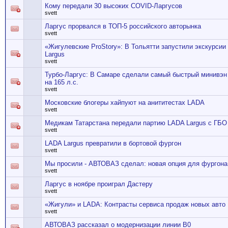
Кому передали 30 высоких COVID-Ларгусов
svett
Ларгус прорвался в ТОП-5 российского авторынка
svett
«Жигулевские ProStory»: В Тольятти запустили экскурсии
Largus
svett
Турбо-Ларгус: В Самаре сделали самый быстрый минивэ
на 165 л.с.
svett
Московские блогеры хайпуют на анититестах LADA
svett
Медикам Татарстана передали партию LADA Largus с ГБО
svett
LADA Largus превратили в бортовой фургон
svett
Мы просили - АВТОВАЗ сделал: новая опция для фургона
svett
Ларгус в ноябре проиграл Дастеру
svett
«Жигули» и LADA: Контрасты сервиса продаж новых авто
svett
АВТОВАЗ рассказал о модернизации линии В0