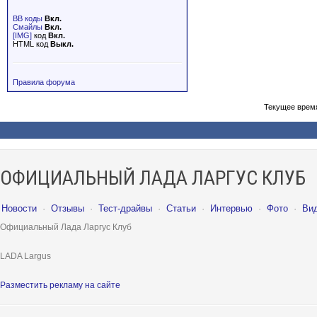
BB коды
Вкл.
Смайлы
Вкл.
[IMG]
код
Вкл.
HTML код
Выкл.
Правила форума
Текущее врем
ОФИЦИАЛЬНЫЙ ЛАДА ЛАРГУС КЛУБ
Новости
·
Отзывы
·
Тест-драйвы
·
Статьи
·
Интервью
·
Фото
·
Ви
Официальный Лада Ларгус Клуб
LADA Largus
Разместить рекламу на сайте