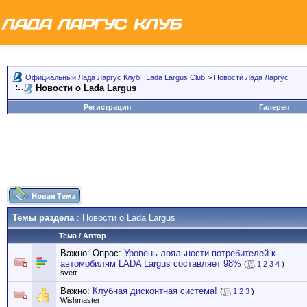
Официальный Лада Ларгус Клуб | Lada Largus Club
>
Новости Лада Ларгус
Новости о Lada Largus
Регистрация
Галерея
Темы раздела
: Новости о Lada Largus
Тема
/
Автор
Важно: Опрос:
Уровень лояльности потребителей к
автомобилям LADA Largus составляет 98%
(
1
2
3
4
)
svett
Важно:
Клубная дисконтная система!
(
1
2
3
)
Wishmaster