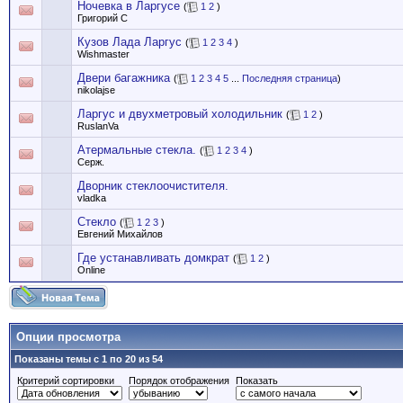
Ночевка в Ларгусе
(
1
2
)
Григорий С
Кузов Лада Ларгус
(
1
2
3
4
)
Wishmaster
Двери багажника
(
1
2
3
4
5
...
Последняя страница
)
nikolajse
Ларгус и двухметровый холодильник
(
1
2
)
RuslanVa
Атермальные стекла.
(
1
2
3
4
)
Серж.
Дворник стеклоочистителя.
vladka
Стекло
(
1
2
3
)
Евгений Михайлов
Где устанавливать домкрат
(
1
2
)
Online
Опции просмотра
Показаны темы с 1 по 20 из 54
Критерий сортировки
Порядок отображения
Показать