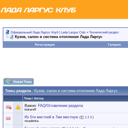
Официальный Лада Ларгус Клуб | Lada Largus Club
>
Технический раздел
Кузов, салон и система отопления Лада Ларгус
Регистрация
Галерея
Темы раздела
: Кузов, салон и система отопления Лада Ларгус
Тема
/
Автор
Важно:
FAQ/Оглавление раздела
bokareff
Из 5ти местной в 7ми местную
(
1
2
3
)
nivadimka