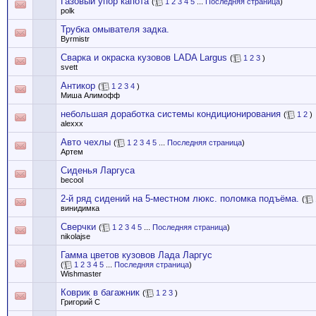
Газовый упор капота
(
1
2
3
4
5
...
Последняя страница
)
polk
Трубка омывателя задка.
Byrmistr
Сварка и окраска кузовов LADA Largus
(
1
2
3
)
svett
Антикор
(
1
2
3
4
)
Миша Алимофф
небольшая доработка системы кондиционирования
(
1
2
)
alexxx
Авто чехлы
(
1
2
3
4
5
...
Последняя страница
)
Артем
Сиденья Ларгуса
becool
2-й ряд сидений на 5-местном люкс. поломка подъёма.
(
винидимка
Сверчки
(
1
2
3
4
5
...
Последняя страница
)
nikolajse
Гамма цветов кузовов Лада Ларгус
(
1
2
3
4
5
...
Последняя страница
)
Wishmaster
Коврик в багажник
(
1
2
3
)
Григорий С