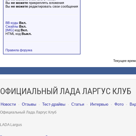
Вы
не можете
прикреплять вложения
Вы
не можете
редактировать свои сообщения
BB коды
Вкл.
Смайлы
Вкл.
[IMG]
код
Вкл.
HTML код
Выкл.
Правила форума
Текущее врем
ОФИЦИАЛЬНЫЙ ЛАДА ЛАРГУС КЛУБ
Новости
·
Отзывы
·
Тест-драйвы
·
Статьи
·
Интервью
·
Фото
·
Ви
Официальный Лада Ларгус Клуб
LADA Largus