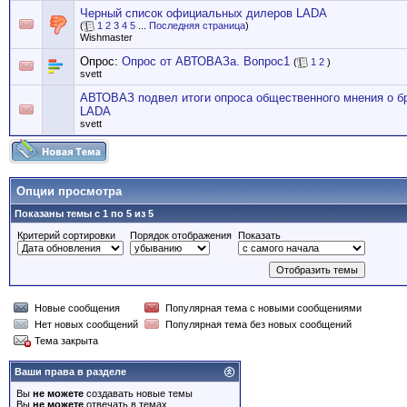
Черный список официальных дилеров LADA
(
1
2
3
4
5
...
Последняя страница
)
Wishmaster
Опрос:
Опрос от АВТОВАЗа. Вопрос1
(
1
2
)
svett
АВТОВАЗ подвел итоги опроса общественного мнения о б
LADA
svett
Опции просмотра
Показаны темы с 1 по 5 из 5
Критерий сортировки
Порядок отображения
Показать
Новые сообщения
Популярная тема с новыми сообщениями
Нет новых сообщений
Популярная тема без новых сообщений
Тема закрыта
Ваши права в разделе
Вы
не можете
создавать новые темы
Вы
не можете
отвечать в темах