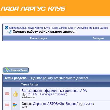
Официальный Лада Ларгус Клуб | Lada Largus Club
>
Обсуждение Lada Largus
Оцените работу официального дилера!
Регистрация
Галерея
Темы раздела
: Оцените работу официального дилера!
Тема
/
Автор
Белый список официальных дилеров LADA
(
1
2
3
4
5
...
Последняя страница
)
Wishmaster
Опрос:
Опрос от АВТОВАЗа. Вопрос2
(
1
2
3
4
)
svett