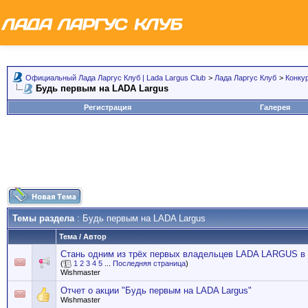
Официальный Лада Ларгус Клуб | Lada Largus Club
>
Лада Ларгус Клуб
>
Конку
Будь первым на LADA Largus
Регистрация
Галерея
Темы раздела
: Будь первым на LADA Largus
Тема
/
Автор
Стань одним из трёх первых владельцев LADA LARGUS в 
(
1
2
3
4
5
...
Последняя страница
)
Wishmaster
Отчет о акции "Будь первым на LADA Largus"
Wishmaster