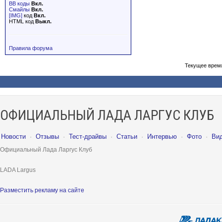
BB коды
Вкл.
Смайлы
Вкл.
[IMG]
код
Вкл.
HTML код
Выкл.
Правила форума
Текущее врем
ОФИЦИАЛЬНЫЙ ЛАДА ЛАРГУС КЛУБ
Новости
·
Отзывы
·
Тест-драйвы
·
Статьи
·
Интервью
·
Фото
·
Ви
Официальный Лада Ларгус Клуб
LADA Largus
Разместить рекламу на сайте