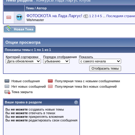
Темы раздела
: Конкурсы Лада Ларгус Клуба
Тема
/
Автор
ФОТООХОТА на Лада Ларгус!
(
1
2
3
4
5
...
Последняя страни
Wishmaster
Опции просмотра
Показаны темы с 1 по 1 из 1
Критерий сортировки
Порядок отображения
Показать
Новые сообщения
Популярная тема с новыми сообщениями
Нет новых сообщений
Популярная тема без новых сообщений
Тема закрыта
Ваши права в разделе
Вы
не можете
создавать новые темы
Вы
не можете
отвечать в темах
Вы
не можете
прикреплять вложения
Вы
не можете
редактировать свои сообщения