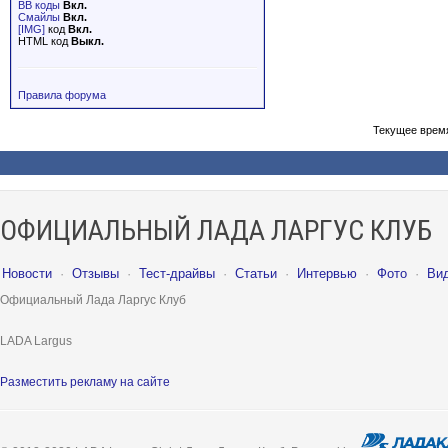
BB коды
Вкл.
Смайлы
Вкл.
[IMG]
код
Вкл.
HTML код
Выкл.
Правила форума
Текущее врем
ОФИЦИАЛЬНЫЙ ЛАДА ЛАРГУС КЛУБ
Новости
·
Отзывы
·
Тест-драйвы
·
Статьи
·
Интервью
·
Фото
·
Ви
Официальный Лада Ларгус Клуб
LADA Largus
Разместить рекламу на сайте