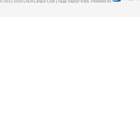
© 2012-2020 LADA Largus Club | Лада Ларгус Клуб. Powered by