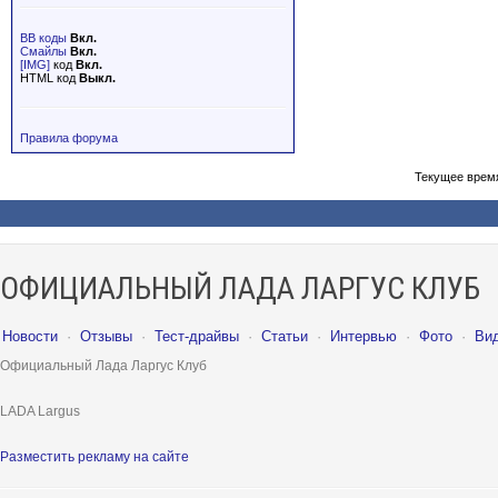
BB коды
Вкл.
Смайлы
Вкл.
[IMG]
код
Вкл.
HTML код
Выкл.
Правила форума
Текущее врем
ОФИЦИАЛЬНЫЙ ЛАДА ЛАРГУС КЛУБ
Новости
·
Отзывы
·
Тест-драйвы
·
Статьи
·
Интервью
·
Фото
·
Ви
Официальный Лада Ларгус Клуб
LADA Largus
Разместить рекламу на сайте