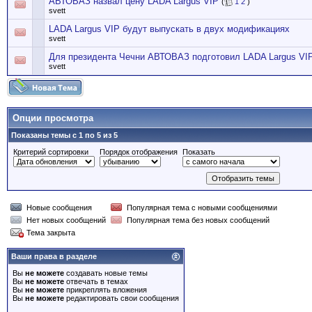
АВТОВАЗ назвал цену LADA Largus VIP
(
1
2
)
svett
LADA Largus VIP будут выпускать в двух модификациях
svett
Для президента Чечни АВТОВАЗ подготовил LADA Largus VI
svett
Опции просмотра
Показаны темы с 1 по 5 из 5
Критерий сортировки
Порядок отображения
Показать
Новые сообщения
Популярная тема с новыми сообщениями
Нет новых сообщений
Популярная тема без новых сообщений
Тема закрыта
Ваши права в разделе
Вы
не можете
создавать новые темы
Вы
не можете
отвечать в темах
Вы
не можете
прикреплять вложения
Вы
не можете
редактировать свои сообщения