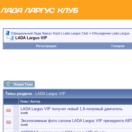
Официальный Лада Ларгус Клуб | Lada Largus Club
>
Обсуждение Lada Largus
LADA Largus VIP
Регистрация
Галерея
Темы раздела
: LADA Largus VIP
Тема
/
Автор
LADA Largus VIP получит новый 1,8-литровый двигатель
svett
Эксклюзивные фото салона LADA Largus VIP президента А
svett