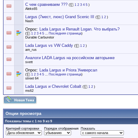
С чем сравниваем ???
(
1
2
3
4
5
)
Aleks65
Largus (7мест, люкс) Grand Scenic III
(
1
2
)
Nash
Опрос:
Lada Largus и Renault Logan. Что выбрать?
(
1
2
3
4
5
...
Последняя страница
)
Durable Carburetor
Lada Largus vs VW Caddy
(
1
2
)
am_rus
Аналоги LADA Largus на российском авторынке
svett
Опрос:
Lada Largus и Priora Универсал
(
1
2
3
4
5
...
Последняя страница
)
street 64
Lada Largus и Chevrolet Cobalt
(
1
2
)
ms62
Опции просмотра
Показаны темы с 1 по 9 из 9
Критерий сортировки
Порядок отображения
Показать