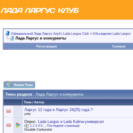
Официальный Лада Ларгус Клуб | Lada Largus Club
>
Обсуждение Lada Largus
Лада Ларгус и конкуренты
Регистрация
Галерея
Темы раздела
: Лада Ларгус и конкуренты
Тема
/
Автор
Ларгус 12 года и Ларгус 24(25) года.?
ynto
Опрос:
Lada Largus и Lada Kalina-универсал
(
1
2
3
4
5
...
Последняя страница
)
Durable Carburetor