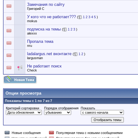
Замечания по сайту
Григорий С
У кого что не работает???
(
1
2
3
4
5
)
mokus
подписка на темы
(
1
2
3
)
alexxx
Пропала тема
nru
ladalargus.net вконтакте
(
1
2
)
largusman
Не работает поиск
Check
Опции просмотра
Показаны темы с 1 по 7 из 7
Критерий сортировки
Порядок отображения
Показать
Новые сообщения
Популярная тема с новыми сообщениями