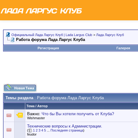
Официальный Лада Ларгус Клуб | Lada Largus Club
>
Лада Ларгус Клуб
Работа форума Лада Ларгус Клуба
Регистрация
Галерея
Темы раздела
: Работа форума Лада Ларгус Клуба
Тема
/
Автор
Важно:
Что бы Вы хотели получить от Клуба?
Wishmaster
Технические вопросы к Администрации.
(
1
2
3
4
5
...
Последняя страница
)
feudor