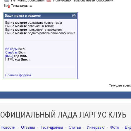
Нет новых сообщений
Популярная тема без новых сообщений
Тема закрыта
Ваши права в разделе
Вы
не можете
создавать новые темы
Вы
не можете
отвечать в темах
Вы
не можете
прикреплять вложения
Вы
не можете
редактировать свои сообщения
BB коды
Вкл.
Смайлы
Вкл.
[IMG]
код
Вкл.
HTML код
Выкл.
Правила форума
Текущее врем
ОФИЦИАЛЬНЫЙ ЛАДА ЛАРГУС КЛУБ
Новости
·
Отзывы
·
Тест-драйвы
·
Статьи
·
Интервью
·
Фото
·
Ви