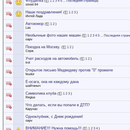
Флудилка
(
1
2
3
4
5
...
Последняя страница
)
street 64
Наши поздравления!
(
1
2
3
)
Интей Лада
Автоюмор
(
1
2
)
Las
Необычные фото наших машин
(
1
2
3
4
5
...
Последняя стран
oapv
Поездка на Москву.
(
1
2
)
Серж.
Учет расходов на автомобиль
(
1
2
)
trol
Открытое письмо Медведеву против "0" промиле
feudor
Е-осага, она не каждому дана
шайтаныч
Символика клуба
(
1
2
3
)
Regius
Что делать, если вы попали в ДТП?
Карунас
Одноклубник, с Днем рождения!
oapv
ВНИМАНИЕ!!! Нужна помощь!!!
(
1
2
3
4
)