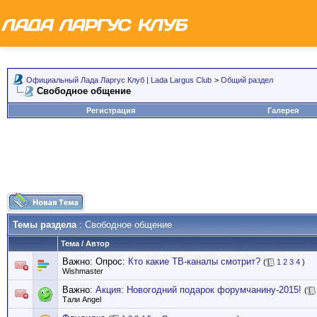
Официальный Лада Ларгус Клуб | Lada Largus Club
>
Общий раздел
Свободное общение
Регистрация
Галерея
Темы раздела
: Свободное общение
Тема
/
Автор
Важно: Опрос:
Кто какие ТВ-каналы смотрит?
(
1
2
3
4
)
Wishmaster
Важно:
Акция: Новогодний подарок форумчанину-2015!
(
Тали Angel