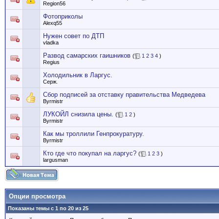
Region56
Фотоприколы
Alexq55
Нужен совет по ДТП
vladka
Развод самарских гаишников
(
1
2
3
4
)
Regius
Холодильник в Ларгус.
Серж.
Сбор подписей за отставку правительства Медведева
Byrmistr
ЛУКОЙЛ снизила цены.
(
1
2
)
Byrmistr
Как мы троллили Генпрокуратуру.
Byrmistr
Кто где что покупал на ларгус?
(
1
2
3
)
largusman
Опции просмотра
Показаны темы с 1 по 20 из 25