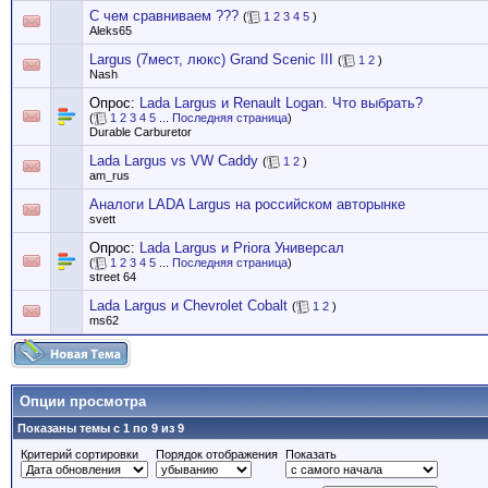
С чем сравниваем ???
(
1
2
3
4
5
)
Aleks65
Largus (7мест, люкс) Grand Scenic III
(
1
2
)
Nash
Опрос:
Lada Largus и Renault Logan. Что выбрать?
(
1
2
3
4
5
...
Последняя страница
)
Durable Carburetor
Lada Largus vs VW Caddy
(
1
2
)
am_rus
Аналоги LADA Largus на российском авторынке
svett
Опрос:
Lada Largus и Priora Универсал
(
1
2
3
4
5
...
Последняя страница
)
street 64
Lada Largus и Chevrolet Cobalt
(
1
2
)
ms62
Опции просмотра
Показаны темы с 1 по 9 из 9
Критерий сортировки
Порядок отображения
Показать