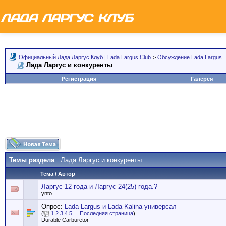
Официальный Лада Ларгус Клуб | Lada Largus Club
>
Обсуждение Lada Largus
Лада Ларгус и конкуренты
Регистрация
Галерея
Темы раздела
: Лада Ларгус и конкуренты
Тема
/
Автор
Ларгус 12 года и Ларгус 24(25) года.?
ynto
Опрос:
Lada Largus и Lada Kalina-универсал
(
1
2
3
4
5
...
Последняя страница
)
Durable Carburetor