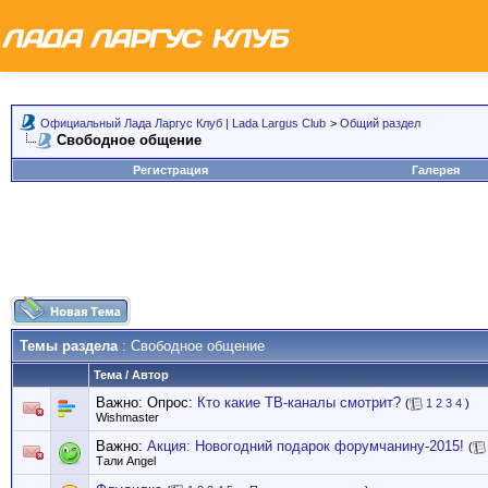
Официальный Лада Ларгус Клуб | Lada Largus Club
>
Общий раздел
Свободное общение
Регистрация
Галерея
Темы раздела
: Свободное общение
Тема
/
Автор
Важно: Опрос:
Кто какие ТВ-каналы смотрит?
(
1
2
3
4
)
Wishmaster
Важно:
Акция: Новогодний подарок форумчанину-2015!
(
Тали Angel