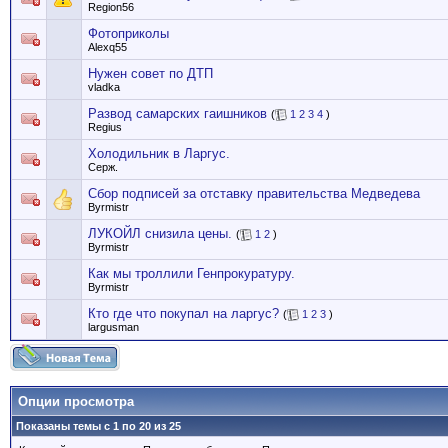
Region56
Фотоприколы
Alexq55
Нужен совет по ДТП
vladka
Развод самарских гаишников
(
1
2
3
4
)
Regius
Холодильник в Ларгус.
Серж.
Сбор подписей за отставку правительства Медведева
Byrmistr
ЛУКОЙЛ снизила цены.
(
1
2
)
Byrmistr
Как мы троллили Генпрокуратуру.
Byrmistr
Кто где что покупал на ларгус?
(
1
2
3
)
largusman
Опции просмотра
Показаны темы с 1 по 20 из 25