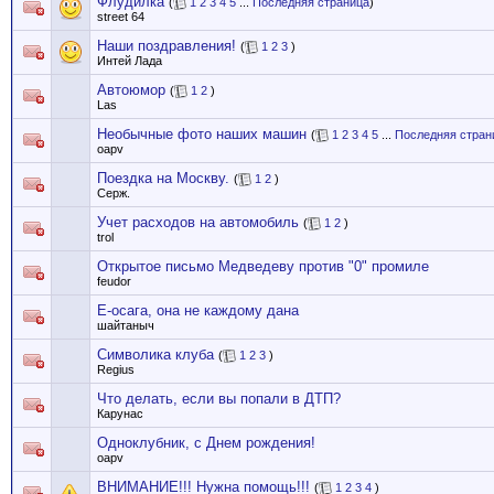
Флудилка
(
1
2
3
4
5
...
Последняя страница
)
street 64
Наши поздравления!
(
1
2
3
)
Интей Лада
Автоюмор
(
1
2
)
Las
Необычные фото наших машин
(
1
2
3
4
5
...
Последняя стран
oapv
Поездка на Москву.
(
1
2
)
Серж.
Учет расходов на автомобиль
(
1
2
)
trol
Открытое письмо Медведеву против "0" промиле
feudor
Е-осага, она не каждому дана
шайтаныч
Символика клуба
(
1
2
3
)
Regius
Что делать, если вы попали в ДТП?
Карунас
Одноклубник, с Днем рождения!
oapv
ВНИМАНИЕ!!! Нужна помощь!!!
(
1
2
3
4
)