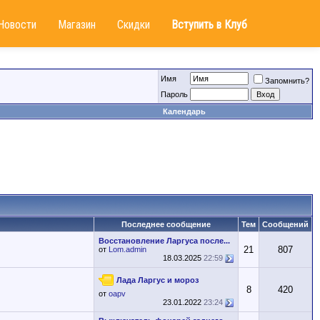
Новости
Магазин
Скидки
Вступить в Клуб
Имя
Запомнить?
Пароль
Календарь
Последнее сообщение
Тем
Сообщений
Восстановление Ларгуса после...
21
807
от
Lom.admin
18.03.2025
22:59
Лада Ларгус и мороз
8
420
от
oapv
23.01.2022
23:24