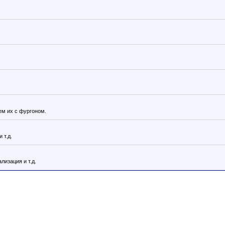
ем их с фургоном.
 т.д.
лизация и т.д.