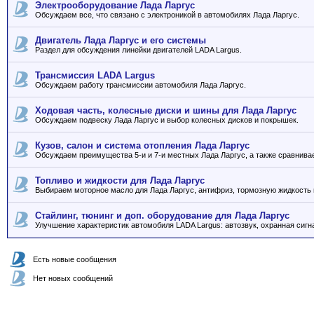
Электрооборудование Лада Ларгус
Обсуждаем все, что связано с электроникой в автомобилях Лада Ларгус.
Двигатель Лада Ларгус и его системы
Раздел для обсуждения линейки двигателей LADA Largus.
Трансмиссия LADA Largus
Обсуждаем работу трансмиссии автомобиля Лада Ларгус.
Ходовая часть, колесные диски и шины для Лада Ларгус
Обсуждаем подвеску Лада Ларгус и выбор колесных дисков и покрышек.
Кузов, салон и система отопления Лада Ларгус
Обсуждаем преимущества 5-и и 7-и местных Лада Ларгус, а также сравнива
Топливо и жидкости для Лада Ларгус
Выбираем моторное масло для Лада Ларгус, антифриз, тормозную жидкость и
Стайлинг, тюнинг и доп. оборудование для Лада Ларгус
Улучшение характеристик автомобиля LADA Largus: автозвук, охранная сигна
Есть новые сообщения
Нет новых сообщений