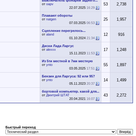
Выключатель фонарей заднего...
53
2,738
от
oapv
22.07.2025
16:29
Плавают обороты
25
1,957
от
natgen
07.03.2025
06:53
Сцепление перегрелось...
12
916
от
aland
01.10.2024
21:34
Диски Лада Ларгус
17
1,248
от
alexxx
15.11.2023
11:53
Из 5ти местной в 7ми местную
55
1,897
от
ynto
03.05.2025
17:51
Бензин для Ларгуса: 92 или 95?
14
1,499
от
ynto
05.11.2023
20:37
бортовой компьютер. какой для...
43
2,272
от
Дмитрий ШТАТ
20.04.2021
16:07
Быстрый переход