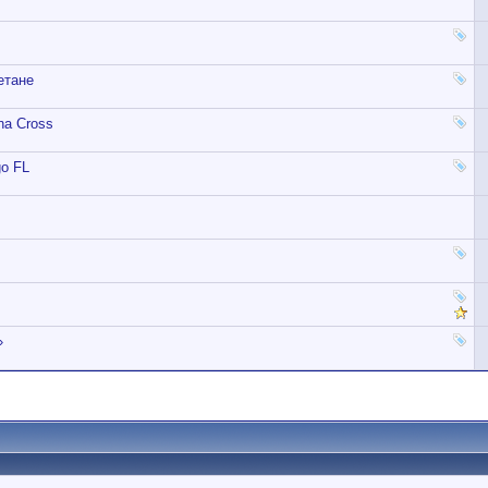
етане
na Cross
go FL
»