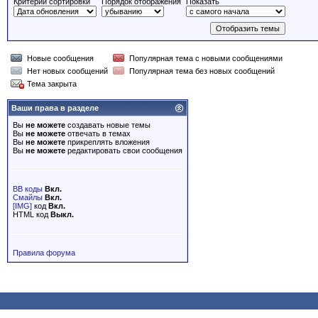
Критерий сортировки
Порядок отображения
Показать
Новые сообщения
Популярная тема с новыми сообщениями
Нет новых сообщений
Популярная тема без новых сообщений
Тема закрыта
Ваши права в разделе
Вы
не можете
создавать новые темы
Вы
не можете
отвечать в темах
Вы
не можете
прикреплять вложения
Вы
не можете
редактировать свои сообщения
BB коды
Вкл.
Смайлы
Вкл.
[IMG]
код
Вкл.
HTML код
Выкл.
Правила форума