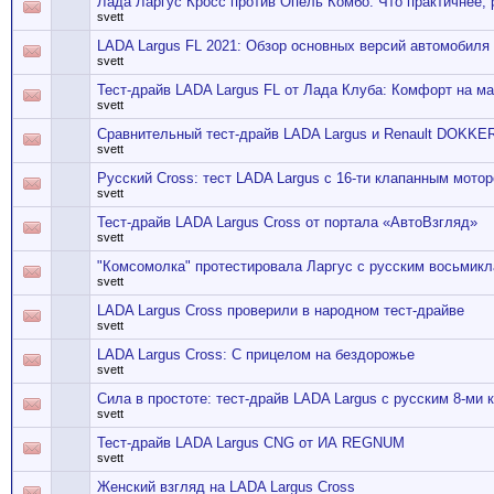
Лада Ларгус Кросс против Опель Комбо: Что практичнее, 
svett
LADA Largus FL 2021: Обзор основных версий автомобиля
svett
Тест-драйв LADA Largus FL от Лада Клуба: Комфорт на м
svett
Сравнительный тест-драйв LADA Largus и Renault DOKKER
svett
Русский Cross: тест LADA Largus с 16-ти клапанным мот
svett
Тест-драйв LADA Largus Cross от портала «АвтоВзгляд»
svett
"Комсомолка" протестировала Ларгус с русским восьмик
svett
LADA Largus Cross проверили в народном тест-драйве
svett
LADA Largus Cross: С прицелом на бездорожье
svett
Сила в простоте: тест-драйв LADA Largus с русским 8-ми 
svett
Тест-драйв LADA Largus CNG от ИА REGNUM
svett
Женский взгляд на LADA Largus Cross