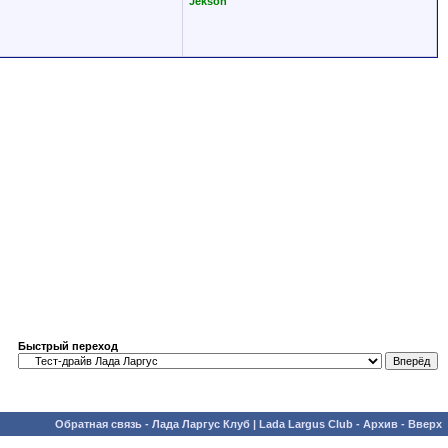
Jekson
Быстрый переход
Обратная связь
-
Лада Ларгус Клуб | Lada Largus Club
-
Архив
-
Вверх