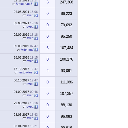
12.11.2021
21:27
3
247,368
от
Вячеслав З.
04.05.2021
13:06
0
86,223
от
svett
09.03.2021
19:16
0
79,692
от
svett
02.09.2019
18:18
0
95,250
от
svett
09.08.2019
07:47
6
107,484
от
Artemgaf
28.02.2018
19:15
0
100,176
от
svett
17.12.2017
12:47
2
93,091
от
testov-test
30.10.2017
12:47
0
111,086
от
svett
01.09.2017
09:46
0
107,357
от
svett
29.06.2017
10:16
0
88,130
от
svett
28.06.2017
15:43
0
96,083
от
svett
03.04.2017
18:21
0
99,916