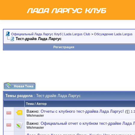
Официальный Лада Ларгус Клуб | Lada Largus Club
>
Обсуждение Lada Largus
Тест-драйв Лада Ларгус
Регистрация
Темы раздела
: Тест-драйв Лада Ларгус
Тема
/
Автор
Важно:
Отчеты с клубного тест-драйва Лада Ларгус!
(
1
Wishmaster
Важно:
Официальный отчет о клубном тест-драйве Лада 
Wishmaster