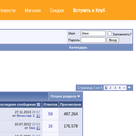
Новости
Магазин
Скидки
Вступить в Клуб
Имя
Запомнить?
Пароль
Календарь
Страница 1 из 4
1
2
3
4
>
Опции раздела
оследнее сообщение
Ответов
Просмотров
27.11.2013
08:07
59
487,264
от
Вячеслав З.
10.07.2012
20:53
16
176,578
от
Stas