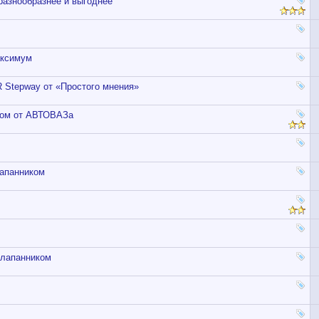
разнообразнее и выгоднее
аксимум
 Stepway от «Простого мнения»
ором от АВТОВАЗа
лапанником
клапанником