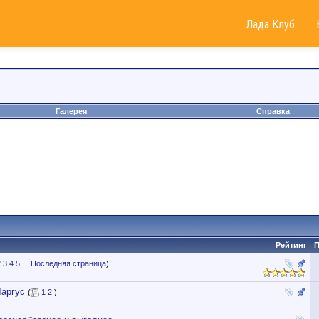
Лада Клуб
Галерея
Справка
Рейтинг
П
2
3
4
5
...
Последняя страница
)
Ларгус
(
1
2
)