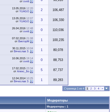
от
svett
13.05.2016
12:20
2
106,487
от
YUAGO
13.05.2016
12:07
3
106,330
от
YUAGO
26.04.2016
12:48
0
110,036
от
svett
07.02.2016
21:08
1
100,235
от
ВикторМ
30.11.2015
10:04
1
80,078
от
Вячеслав З.
10.06.2015
19:14
0
88,753
от
svett
17.02.2015
23:34
5
87,737
от
Алекс_Бо
12.04.2014
10:25
1
89,283
от
Вячеслав З.
Страница 1 из 4
1
2
3
4
>
Модераторы
Модераторы : 1