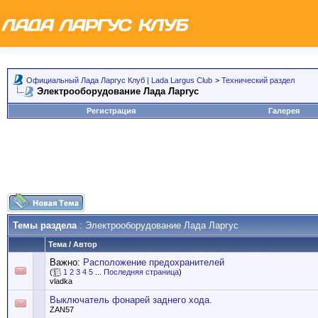
Официальный Лада Ларгус Клуб | Lada Largus Club
>
Технический раздел
Электрооборудование Лада Ларгус
Регистрация
Галерея
Темы раздела
: Электрооборудование Лада Ларгус
Тема
/
Автор
Важно:
Расположение предохранителей
(
1
2
3
4
5
...
Последняя страница
)
vladka
Выключатель фонарей заднего хода.
ZAN57