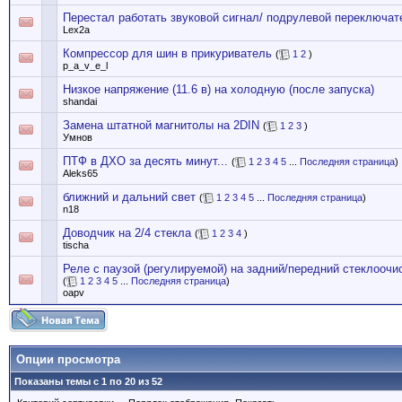
Перестал работать звуковой сигнал/ подрулевой переключат
Lex2a
Компрессор для шин в прикуриватель
(
1
2
)
p_a_v_e_l
Низкое напряжение (11.6 в) на холодную (после запуска)
shandai
Замена штатной магнитолы на 2DIN
(
1
2
3
)
Умнов
ПТФ в ДХО за десять минут...
(
1
2
3
4
5
...
Последняя страница
)
Aleks65
ближний и дальний свет
(
1
2
3
4
5
...
Последняя страница
)
n18
Доводчик на 2/4 стекла
(
1
2
3
4
)
tischa
Реле с паузой (регулируемой) на задний/передний стеклоочи
(
1
2
3
4
5
...
Последняя страница
)
oapv
Опции просмотра
Показаны темы с 1 по 20 из 52