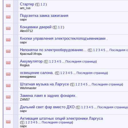
Стартер
(
1
2
)
am_rus
Подсветка замка зажигания
oapv
Концевики дверей
(
1
2
)
Alex0712
Кнопки управления электростеклоподъемниками .
oapv
Непонятки по электрооборудованию...
(
1
2
3
4
5
...
Последняя с
Красный Игорь
Аккумулятор
(
1
2
3
4
5
...
Последняя страница
)
Regius
освещение салона.
(
1
2
3
4
5
...
Последняя страница
)
винидимка
Штатная музыка на Ларгусе
(
1
2
3
4
5
...
Последняя страница
)
Wishmaster
Замена ламп в задних фонарях.
ZAN57
Дальний свет фар вместо ДХО
(
1
2
3
4
5
...
Последняя страница
oapv
Активация штатных опций электроники Ларгуса
(
1
2
3
4
5
...
Последняя страница
)
oapv