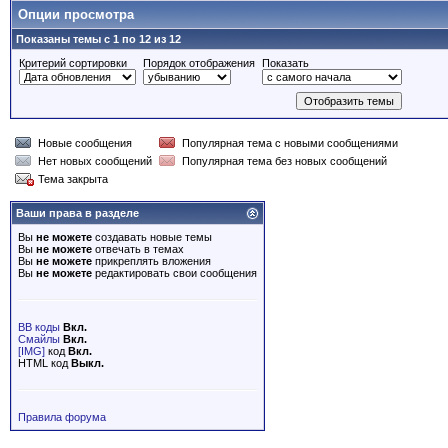
Опции просмотра
Показаны темы с 1 по 12 из 12
Критерий сортировки
Порядок отображения
Показать
Новые сообщения
Популярная тема с новыми сообщениями
Нет новых сообщений
Популярная тема без новых сообщений
Тема закрыта
Ваши права в разделе
Вы
не можете
создавать новые темы
Вы
не можете
отвечать в темах
Вы
не можете
прикреплять вложения
Вы
не можете
редактировать свои сообщения
BB коды
Вкл.
Смайлы
Вкл.
[IMG]
код
Вкл.
HTML код
Выкл.
Правила форума