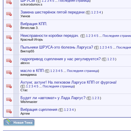
ШРУСЫ
(
1
2
3
4
5
...
Последняя страница
)
sckorodumov.s
Замена шестерёнок пятой передачи
(
1
2
3
4
)
Умнов
Вибрация КПП.
Вячеслав З.
Неисправности коробки передач.
(
1
2
3
4
5
...
Последняя страни
Красный Игорь
Пыльники ШРУСА-это болезнь Ларгуса?
(
1
2
3
4
5
...
Последня
Виктор55
гидропривод сцепления у нас регулируется?
(
1
2
3
)
alexxx
масло в КПП
(
1
2
3
4
5
...
Последняя страница
)
винидимка
Ахтунг, ахтунг! На легковом Ларгусе КПП от фургона!
(
1
2
3
4
5
...
Последняя страница
)
Стас
Будет ли «автомат» у Лада Ларгус?
(
1
2
3
)
Wishmaster
Вибрация сцепления
(
1
2
3
4
)
Артем