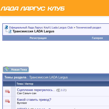
Официальный Лада Ларгус Клуб | Lada Largus Club
>
Технический раздел
Трансмиссия LADA Largus
Регистрация
Галерея
Темы раздела
: Трансмиссия LADA Largus
Тема
/
Автор
Сцепление перегрелось...
(
1
2
)
Сан Саныч-сан
Какой ставить привод?
Byrmistr