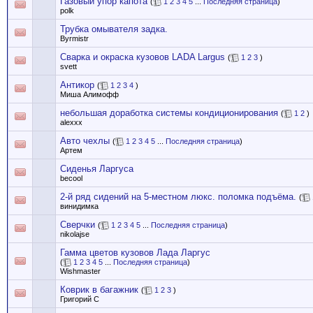
Газовый упор капота
(
1
2
3
4
5
...
Последняя страница
)
polk
Трубка омывателя задка.
Byrmistr
Сварка и окраска кузовов LADA Largus
(
1
2
3
)
svett
Антикор
(
1
2
3
4
)
Миша Алимофф
небольшая доработка системы кондиционирования
(
1
2
)
alexxx
Авто чехлы
(
1
2
3
4
5
...
Последняя страница
)
Артем
Сиденья Ларгуса
becool
2-й ряд сидений на 5-местном люкс. поломка подъёма.
(
винидимка
Сверчки
(
1
2
3
4
5
...
Последняя страница
)
nikolajse
Гамма цветов кузовов Лада Ларгус
(
1
2
3
4
5
...
Последняя страница
)
Wishmaster
Коврик в багажник
(
1
2
3
)
Григорий С