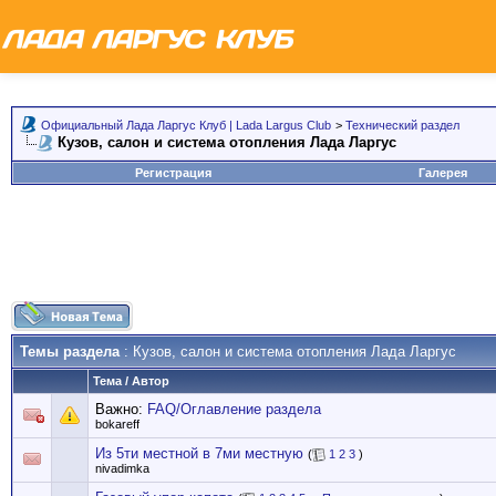
Официальный Лада Ларгус Клуб | Lada Largus Club
>
Технический раздел
Кузов, салон и система отопления Лада Ларгус
Регистрация
Галерея
Темы раздела
: Кузов, салон и система отопления Лада Ларгус
Тема
/
Автор
Важно:
FAQ/Оглавление раздела
bokareff
Из 5ти местной в 7ми местную
(
1
2
3
)
nivadimka