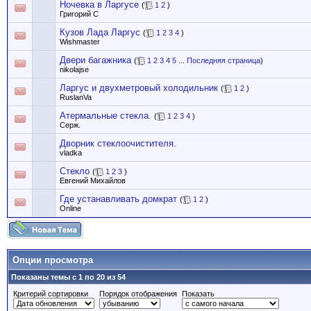
Ночевка в Ларгусе
(
1
2
)
Григорий С
Кузов Лада Ларгус
(
1
2
3
4
)
Wishmaster
Двери багажника
(
1
2
3
4
5
...
Последняя страница
)
nikolajse
Ларгус и двухметровый холодильник
(
1
2
)
RuslanVa
Атермальные стекла.
(
1
2
3
4
)
Серж.
Дворник стеклоочистителя.
vladka
Стекло
(
1
2
3
)
Евгений Михайлов
Где устанавливать домкрат
(
1
2
)
Online
Опции просмотра
Показаны темы с 1 по 20 из 54
Критерий сортировки
Порядок отображения
Показать