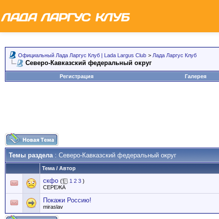
Официальный Лада Ларгус Клуб | Lada Largus Club
>
Лада Ларгус Клуб
Северо-Кавказский федеральный округ
Регистрация
Галерея
Темы раздела
: Северо-Кавказский федеральный округ
Тема
/
Автор
скфо
(
1
2
3
)
СЕРЕЖА
Покажи Россию!
miraslav