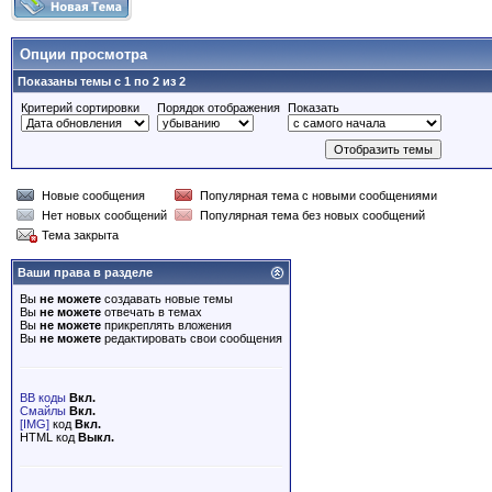
Опции просмотра
Показаны темы с 1 по 2 из 2
Критерий сортировки
Порядок отображения
Показать
Новые сообщения
Популярная тема с новыми сообщениями
Нет новых сообщений
Популярная тема без новых сообщений
Тема закрыта
Ваши права в разделе
Вы
не можете
создавать новые темы
Вы
не можете
отвечать в темах
Вы
не можете
прикреплять вложения
Вы
не можете
редактировать свои сообщения
BB коды
Вкл.
Смайлы
Вкл.
[IMG]
код
Вкл.
HTML код
Выкл.