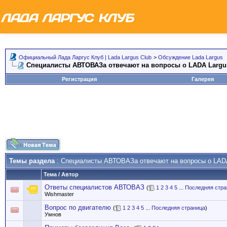
Официальный Лада Ларгус Клуб | Lada Largus Club
>
Обсуждение Lada Largus
Специалисты АВТОВАЗа отвечают на вопросы о LADA Largu
Регистрация
Галерея
Темы раздела
: Специалисты АВТОВАЗа отвечают на вопросы о LAD
Тема
/
Автор
Ответы специалистов АВТОВАЗ
(
1
2
3
4
5
...
Последняя стра
Wishmaster
Вопрос по двигателю
(
1
2
3
4
5
...
Последняя страница
)
Умнов