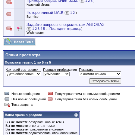
Примеры безразличия Ваза.
(
1
2
3
)
Красный Игорь
Неторопливый ВАЗ!
(
1
2
)
Byrmistr
Задайте вопросы специалистам АВТОВАЗ
(
1
2
3
4
5
...
Последняя страница
)
Wishmaster
Опции просмотра
Показаны темы с 1 по 5 из 5
Критерий сортировки
Порядок отображения
Показать
Новые сообщения
Популярная тема с новыми сообщениями
Нет новых сообщений
Популярная тема без новых сообщений
Тема закрыта
Ваши права в разделе
Вы
не можете
создавать новые темы
Вы
не можете
отвечать в темах
Вы
не можете
прикреплять вложения
Вы
не можете
редактировать свои сообщения