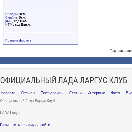
BB коды
Вкл.
Смайлы
Вкл.
[IMG]
код
Вкл.
HTML код
Выкл.
Правила форума
Текущее врем
ОФИЦИАЛЬНЫЙ ЛАДА ЛАРГУС КЛУБ
Новости
·
Отзывы
·
Тест-драйвы
·
Статьи
·
Интервью
·
Фото
·
Ви
Официальный Лада Ларгус Клуб
LADA Largus
Разместить рекламу на сайте