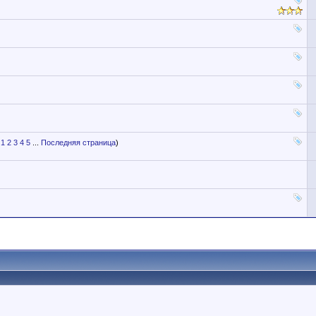
1
2
3
4
5
...
Последняя страница
)