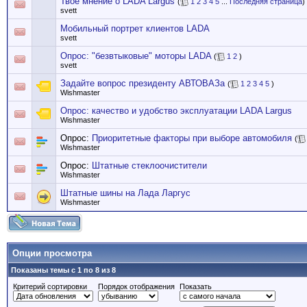
Твое мнение о LADA Largus
(
1
2
3
4
5
...
Последняя страница
)
svett
Мобильный портрет клиентов LADA
svett
Опрос: "безвтыковые" моторы LADA
(
1
2
)
svett
Задайте вопрос президенту АВТОВАЗа
(
1
2
3
4
5
)
Wishmaster
Опрос: качество и удобство эксплуатации LADA Largus
Wishmaster
Опрос:
Приоритетные факторы при выборе автомобиля
(
Wishmaster
Опрос:
Штатные стеклоочистители
Wishmaster
Штатные шины на Лада Ларгус
Wishmaster
Опции просмотра
Показаны темы с 1 по 8 из 8
Критерий сортировки
Порядок отображения
Показать