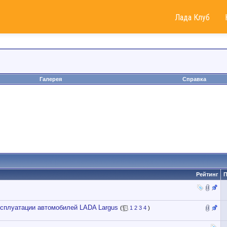
Лада Клуб
Галерея
Справка
Рейтинг
П
ксплуатации автомобилей LADA Largus
(
1
2
3
4
)