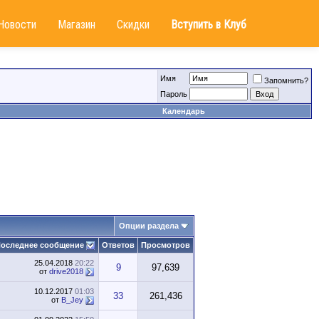
Новости
Магазин
Скидки
Вступить в Клуб
Имя
Запомнить?
Пароль
Календарь
Опции раздела
оследнее сообщение
Ответов
Просмотров
25.04.2018
20:22
9
97,639
от
drive2018
10.12.2017
01:03
33
261,436
от
B_Jey