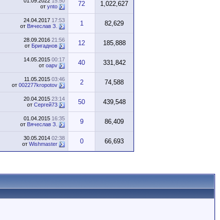
01.09.2022
15:50
72
1,022,627
от
ynto
24.04.2017
17:53
1
82,629
от
Вячеслав З.
28.09.2016
21:56
12
185,888
от
Бригаднов
14.05.2015
00:17
40
331,842
от
oapv
11.05.2015
03:46
2
74,588
от
002277kropotov
20.04.2015
23:14
50
439,548
от
Сергей73
01.04.2015
16:35
9
86,409
от
Вячеслав З.
30.05.2014
02:38
0
66,693
от
Wishmaster