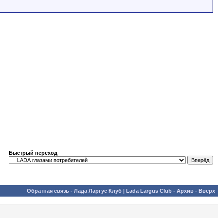
Быстрый переход
Обратная связь
-
Лада Ларгус Клуб | Lada Largus Club
-
Архив
-
Вверх