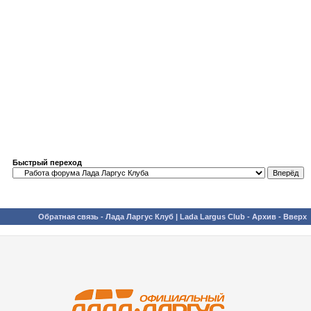
Быстрый переход
Обратная связь
-
Лада Ларгус Клуб | Lada Largus Club
-
Архив
-
Вверх