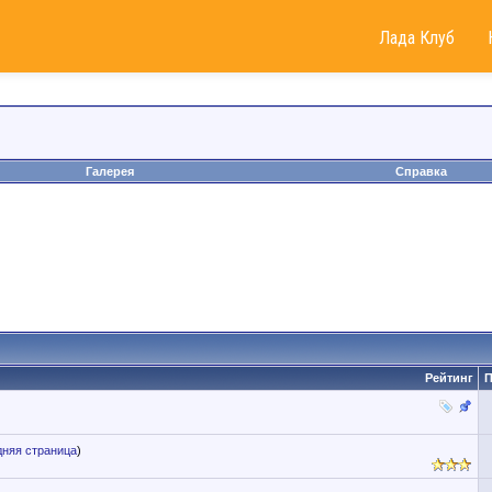
Лада Клуб
Галерея
Справка
Рейтинг
П
няя страница
)