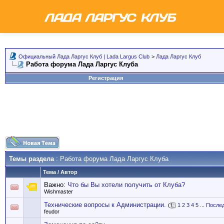
Официальный Лада Ларгус Клуб | Lada Largus Club
>
Лада Ларгус Клуб
Работа форума Лада Ларгус Клуба
Регистрация
Темы раздела
: Работа форума Лада Ларгус Клуба
Тема
/
Автор
Важно:
Что бы Вы хотели получить от Клуба?
Wishmaster
Технические вопросы к Администрации.
(
1
2
3
4
5
...
Послед
feudor