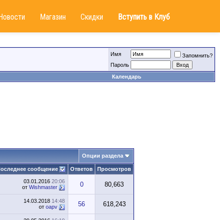
Новости
Магазин
Скидки
Вступить в Клуб
Имя
Запомнить?
Пароль
Календарь
Опции раздела
оследнее сообщение
Ответов
Просмотров
03.01.2016
20:06
0
80,663
от
Wishmaster
14.03.2018
14:48
56
618,243
от
oapv