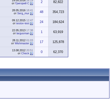
29.05.2016
16:19
2
82,822
от
Григорий С
28.05.2016
18:41
48
354,723
от
Serg_mur
09.12.2015
12:47
24
184,624
от
testov-test
22.05.2013
17:38
1
63,919
от
largusman
28.11.2012
01:03
17
125,878
от
Wishmaster
13.08.2012
20:51
0
62,370
от
Check