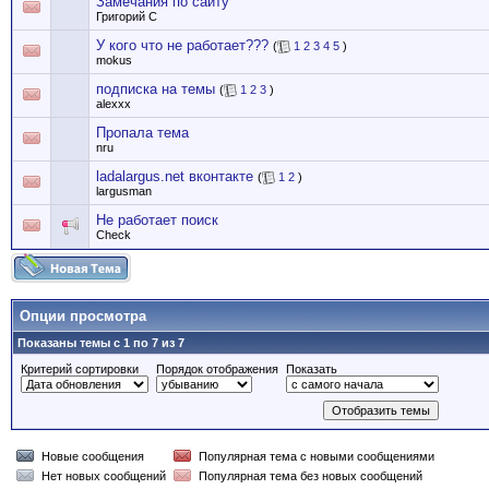
Замечания по сайту
Григорий С
У кого что не работает???
(
1
2
3
4
5
)
mokus
подписка на темы
(
1
2
3
)
alexxx
Пропала тема
nru
ladalargus.net вконтакте
(
1
2
)
largusman
Не работает поиск
Check
Опции просмотра
Показаны темы с 1 по 7 из 7
Критерий сортировки
Порядок отображения
Показать
Новые сообщения
Популярная тема с новыми сообщениями
Нет новых сообщений
Популярная тема без новых сообщений