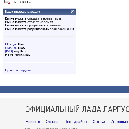
Тема закрыта
Ваши права в разделе
Вы
не можете
создавать новые темы
Вы
не можете
отвечать в темах
Вы
не можете
прикреплять вложения
Вы
не можете
редактировать свои сообщения
BB коды
Вкл.
Смайлы
Вкл.
[IMG]
код
Вкл.
HTML код
Выкл.
Правила форума
ОФИЦИАЛЬНЫЙ ЛАДА ЛАРГУС
Новости
·
Отзывы
·
Тест-драйвы
·
Статьи
·
Интервью