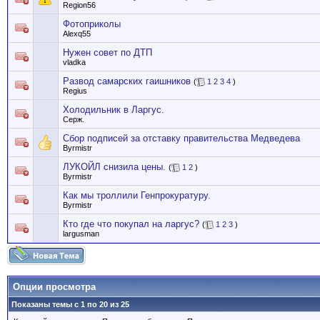
Region56
Фотоприколы
Alexq55
Нужен совет по ДТП
vladka
Развод самарских гаишников
(
1
2
3
4
)
Regius
Холодильник в Ларгус.
Серж.
Сбор подписей за отставку правительства Медведева
Byrmistr
ЛУКОЙЛ снизила цены.
(
1
2
)
Byrmistr
Как мы троллили Генпрокуратуру.
Byrmistr
Кто где что покупал на ларгус?
(
1
2
3
)
largusman
Опции просмотра
Показаны темы с 1 по 20 из 25