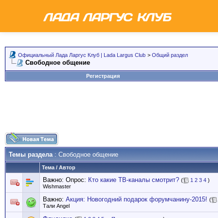
Официальный Лада Ларгус Клуб | Lada Largus Club
>
Общий раздел
Свободное общение
Регистрация
Темы раздела
: Свободное общение
Тема
/
Автор
Важно: Опрос:
Кто какие ТВ-каналы смотрит?
(
1
2
3
4
)
Wishmaster
Важно:
Акция: Новогодний подарок форумчанину-2015!
(
Тали Angel