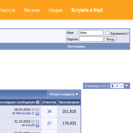
Новости
Магазин
Скидки
Вступить в Клуб
Имя
Запомнить?
Пароль
Календарь
Страница 1 из 2
1
2
>
Опции раздела
оследнее сообщение
Ответов
Просмотров
28.03.2019
20:55
34
251,818
от
Вячеслав З.
31.10.2015
17:12
27
178,833
от
kos26