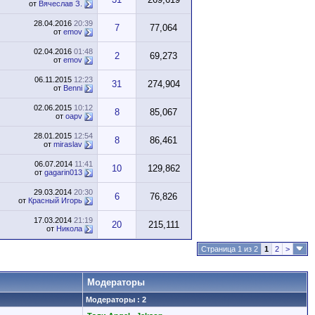
от
Вячеслав З.
28.04.2016
20:39
7
77,064
от
emov
02.04.2016
01:48
2
69,273
от
emov
06.11.2015
12:23
31
274,904
от
Benni
02.06.2015
10:12
8
85,067
от
oapv
28.01.2015
12:54
8
86,461
от
miraslav
06.07.2014
11:41
10
129,862
от
gagarin013
29.03.2014
20:30
6
76,826
от
Красный Игорь
17.03.2014
21:19
20
215,111
от
Никола
Страница 1 из 2
1
2
>
Модераторы
Модераторы : 2