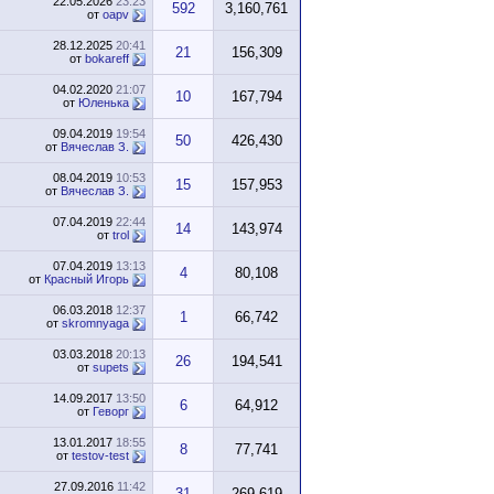
22.05.2026
23:23
592
3,160,761
от
oapv
28.12.2025
20:41
21
156,309
от
bokareff
04.02.2020
21:07
10
167,794
от
Юленька
09.04.2019
19:54
50
426,430
от
Вячеслав З.
08.04.2019
10:53
15
157,953
от
Вячеслав З.
07.04.2019
22:44
14
143,974
от
trol
07.04.2019
13:13
4
80,108
от
Красный Игорь
06.03.2018
12:37
1
66,742
от
skromnyaga
03.03.2018
20:13
26
194,541
от
supets
14.09.2017
13:50
6
64,912
от
Геворг
13.01.2017
18:55
8
77,741
от
testov-test
27.09.2016
11:42
31
269,619