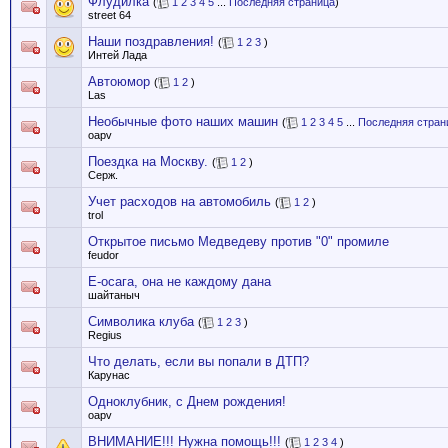
Флудилка
(
1
2
3
4
5
...
Последняя страница
)
street 64
Наши поздравления!
(
1
2
3
)
Интей Лада
Автоюмор
(
1
2
)
Las
Необычные фото наших машин
(
1
2
3
4
5
...
Последняя стран
oapv
Поездка на Москву.
(
1
2
)
Серж.
Учет расходов на автомобиль
(
1
2
)
trol
Открытое письмо Медведеву против "0" промиле
feudor
Е-осага, она не каждому дана
шайтаныч
Символика клуба
(
1
2
3
)
Regius
Что делать, если вы попали в ДТП?
Карунас
Одноклубник, с Днем рождения!
oapv
ВНИМАНИЕ!!! Нужна помощь!!!
(
1
2
3
4
)