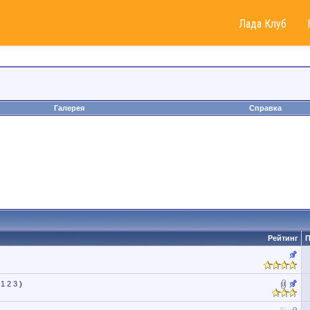
Лада Клуб
Галерея
Справка
Рейтинг
П
1
2
3
)