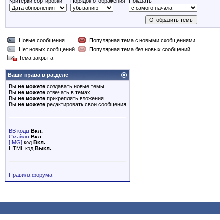
Критерий сортировки
Порядок отображения
Показать
Новые сообщения
Популярная тема с новыми сообщениями
Нет новых сообщений
Популярная тема без новых сообщений
Тема закрыта
Ваши права в разделе
Вы
не можете
создавать новые темы
Вы
не можете
отвечать в темах
Вы
не можете
прикреплять вложения
Вы
не можете
редактировать свои сообщения
BB коды
Вкл.
Смайлы
Вкл.
[IMG]
код
Вкл.
HTML код
Выкл.
Правила форума