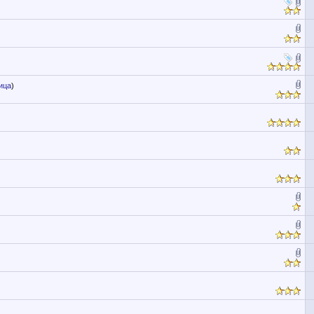
ица
)