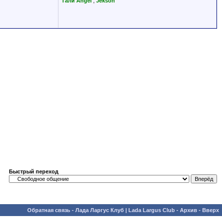
Тали Angel
,
Jekson
Быстрый переход
Обратная связь
-
Лада Ларгус Клуб | Lada Largus Club
-
Архив
-
Вверх