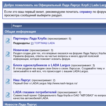
Добро пожаловать на Официальный Лада Ларгус Клуб | Lada Larg
Если это ваш первый визит, рекомендуем почитать
справку
по форум
просмотра сообщений выберите раздел.
Раздел
Общая информация
Партнеры Лада Клуба
(просматривают: 5)
Подразделы
:
ТОРГМАШ LADA
Новичкам
(просматривают: 3)
Раздел создан для тех, кто впервые оказался на форуме Лада Ларгус Клуба
Правила форума, ответы на частые вопросы и много другой полезной
информации, которая поможет освоить форум.
Блоги одноклубников о LADA Largus
(просматривают: 3)
В этом разделе мы ведем свои блоги о своих Ларгусах. Создавайте тему и
записывайте в ней все, что происходит с вашим LADA Largus.
Наш Ларгус
(просматривают: 2)
Первый блог о LADA Largus http://www.nash-largus.ru/
LADA глазами потребителей
(просматривают: 4)
Совместный проект Официального Лада Клуба и ОАО "АВТОВАЗ" по вопро
качества автомобилей LADA.
Новости Лада Ларгус