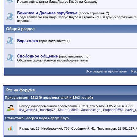
Представительства Лада Ларгус Клуба на Кавказе.
Ближнее и Дальнее зарубежье
(просматривают: 2)
Представительства Лада Ларгус Клуба в странах СНГ и других зарубежных
странах.
Общий раздел
Барахолка
(просматривают: 1)
Свободное общение
(просматривают: 6)
Общение одноклубников на свободные темы.
Все разделы прочитаны
Ру
Кто на форуме
Присутствуют
: 1212 (9 пользователей и 1203 гостей)
Рекорд одновременного пребывания 33,313, это было 31.05.2026 в 06:21.
lisa_white81
,
nuoHep73
,
Maker2u8842
,
Josephleage
,
StephenREM
,
david_r
Статистика Галерея Лада Ларгус Клуб
Разделов: 13, Изображений: 768, Сообщений: 41, Просмотров: 12,861,217,