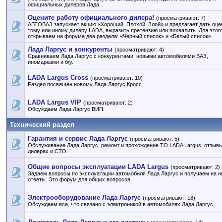
официальных дилеров Лада.
Оцените работу официального дилера!
(просматривают: 7)
АВТОВАЗ запускает акцию «Хороший. Плохой. Злой» и предлагает дать оце
тому или иному дилеру LADA, выразить претензию или похвалить. Для этог
открываем на форуме два раздела: «Черный список» и «Белый список».
Лада Ларгус и конкуренты
(просматривают: 4)
Сравниваем Лада Ларгус с конкурентами: новыми автомобилями ВАЗ,
иномарками и б/у.
LADA Largus Cross
(просматривают: 10)
Раздел посвящен новому Лада Ларгус Кросс.
LADA Largus VIP
(просматривают: 2)
Обсуждаем Лада Ларгус ВИП.
Технический раздел
Гарантия и сервис Лада Ларгус
(просматривают: 5)
Обслуживание Лада Ларгус, ремонт и прохождение ТО LADA Largus, отзывы
дилерах и СТО.
Общие вопросы эксплуатации LADA Largus
(просматривают: 2)
Задаем вопросы по эксплуатации автомобиля Лада Ларгус и получаем на н
ответы. Это форум для общих вопросов.
Электрооборудование Лада Ларгус
(просматривают: 18)
Обсуждаем все, что связано с электроникой в автомобилях Лада Ларгус.