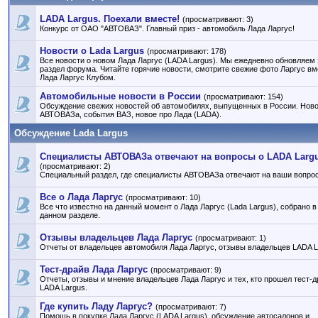
LADA Largus. Поехали вместе!
(просматривают: 3)
Конкурс от ОАО "АВТОВАЗ". Главный приз - автомобиль Лада Ларгус!
Новости о Lada Largus
(просматривают: 178)
Все новости о новом Лада Ларгус (LADA Largus). Мы ежедневно обновляем 
раздел форума. Читайте горячие новости, смотрите свежие фото Ларгус вм
Лада Ларгус Клубом.
Автомобильные новости в России
(просматривают: 154)
Обсуждение свежих новостей об автомобилях, выпущенных в России. Нов
АВТОВАЗа, события ВАЗ, новое про Лада (LADA).
Обсуждение Lada Largus
Специалисты АВТОВАЗа отвечают на вопросы о LADA Larg
(просматривают: 2)
Специальный раздел, где специалисты АВТОВАЗа отвечают на ваши вопро
Все о Лада Ларгус
(просматривают: 10)
Все что известно на данный момент о Лада Ларгус (Lada Largus), собрано в
данном разделе.
Отзывы владельцев Лада Ларгус
(просматривают: 1)
Отчеты от владельцев автомобиля Лада Ларгус, отзывы владельцев LADA L
Тест-драйв Лада Ларгус
(просматривают: 9)
Отчеты, отзывы и мнение владельцев Лада Ларгус и тех, кто прошел тест-д
LADA Largus.
Где купить Ладу Ларгус?
(просматривают: 7)
Помощь в покупке Лада Ларгус (LADA Largus), обсуждение автосалонов и