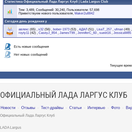
Статистика Официальный Лада Ларгус Клуб | Lada Largus Club
Тем: 3,489, Сообщений: 30,240, Пользователи: 57,698
Приветствуем нового пользователя,
Maker2u8842
Сегодня день рождения у
авлекс
(65)
,
s32
(56)
,
bober-1973
(53)
,
АДАЛ
(51)
,
LisaT_257
,
ufman
(49)
royty11
(42)
,
CaseyJ_854
,
JamesT99
,
JenniferC_60
,
sueet16
,
JessicaW85
Есть новые сообщения
Нет новых сообщений
Текущее врем
ОФИЦИАЛЬНЫЙ ЛАДА ЛАРГУС КЛУБ
Новости
·
Отзывы
·
Тест-драйвы
·
Статьи
·
Интервью
·
Фото
·
Ви
Официальный Лада Ларгус Клуб
LADA Largus