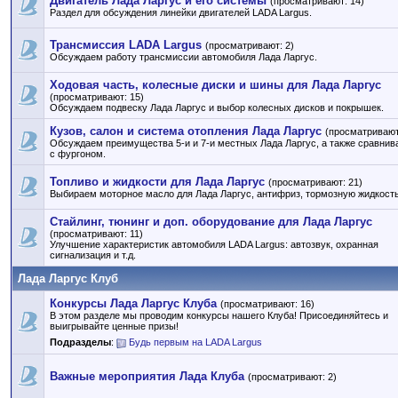
Двигатель Лада Ларгус и его системы
(просматривают: 14)
Раздел для обсуждения линейки двигателей LADA Largus.
Трансмиссия LADA Largus
(просматривают: 2)
Обсуждаем работу трансмиссии автомобиля Лада Ларгус.
Ходовая часть, колесные диски и шины для Лада Ларгус
(просматривают: 15)
Обсуждаем подвеску Лада Ларгус и выбор колесных дисков и покрышек.
Кузов, салон и система отопления Лада Ларгус
(просматривают
Обсуждаем преимущества 5-и и 7-и местных Лада Ларгус, а также сравнив
с фургоном.
Топливо и жидкости для Лада Ларгус
(просматривают: 21)
Выбираем моторное масло для Лада Ларгус, антифриз, тормозную жидкость 
Стайлинг, тюнинг и доп. оборудование для Лада Ларгус
(просматривают: 11)
Улучшение характеристик автомобиля LADA Largus: автозвук, охранная
сигнализация и т.д.
Лада Ларгус Клуб
Конкурсы Лада Ларгус Клуба
(просматривают: 16)
В этом разделе мы проводим конкурсы нашего Клуба! Присоединяйтесь и
выигрывайте ценные призы!
Подразделы
:
Будь первым на LADA Largus
Важные мероприятия Лада Клуба
(просматривают: 2)