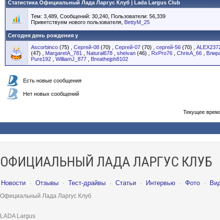
Статистика Официальный Лада Ларгус Клуб | Lada Largus Club
Тем: 3,489, Сообщений: 30,240, Пользователи: 56,339
Приветствуем нового пользователя,
BettyM_25
Сегодня день рождения у
Ascorbinco
(75)
,
Сергей-08
(70)
,
Сергей-07
(70)
,
сергей-56
(70)
,
ALEX237
(47)
,
MargaretA_781
,
Natural678
,
sheivan
(46)
,
RxPro76
,
ChrisA_66
,
Влир
Pure192
,
WilliamJ_877
,
Breathejph8102
Есть новые сообщения
Нет новых сообщений
Текущее врем
ОФИЦИАЛЬНЫЙ ЛАДА ЛАРГУС КЛУБ
Новости
·
Отзывы
·
Тест-драйвы
·
Статьи
·
Интервью
·
Фото
·
Ви
Официальный Лада Ларгус Клуб
LADA Largus