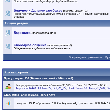
Представительства Лада Ларгус Клуба на Кавказе.
Ближнее и Дальнее зарубежье
(просматривают: 1)
Представительства Лада Ларгус Клуба в странах СНГ и других зарубежных
странах.
Общий раздел
Барахолка
(просматривают: 4)
Свободное общение
(просматривают: 6)
Общение одноклубников на свободные темы.
Все разделы прочитаны
Ру
Кто на форуме
Присутствуют
: 936 (10 пользователей и 926 гостей)
Рекорд одновременного пребывания 33,313, это было 31.05.2026 в 06:21.
Ampersandf4420
,
LifeNow55
,
BettyM_25
,
HealthSource16
,
NancyT_578
,
St
Статистика Галерея Лада Ларгус Клуб
Разделов: 13, Изображений: 768, Сообщений: 41, Просмотров: 12,858,427,