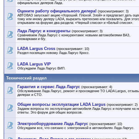
официальных дилеров Лада.
Оцените работу официального дилера!
(просматривают: 3)
АВТОВАЗ запускает акцию «Хороший. Плохой. Злой» и предлагает дать оце
тому или иному дилеру LADA, выразить претензию или похвалить. Для этог
открываем на форуме два раздела: «Черный список» и «Белый список».
Лада Ларгус и конкуренты
(просматривают: 3)
Сравниваем Лада Ларгус с конкурентами: новыми автомобилями ВАЗ,
иномарками и б/у.
LADA Largus Cross
(просматривают: 10)
Раздел посвящен новому Лада Ларгус Кросс.
LADA Largus VIP
Обсуждаем Лада Ларгус ВИП.
Технический раздел
Гарантия и сервис Лада Ларгус
(просматривают: 4)
Обслуживание Лада Ларгус, ремонт и прохождение ТО LADA Largus, отзывы
дилерах и СТО.
Общие вопросы эксплуатации LADA Largus
(просматривают: 2)
Задаем вопросы по эксплуатации автомобиля Лада Ларгус и получаем на н
ответы. Это форум для общих вопросов.
Электрооборудование Лада Ларгус
(просматривают: 10)
Обсуждаем все, что связано с электроникой в автомобилях Лада Ларгус.