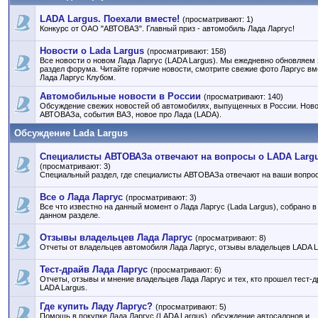
LADA Largus. Поехали вместе!
(просматривают: 1)
Конкурс от ОАО "АВТОВАЗ". Главный приз - автомобиль Лада Ларгус!
Новости о Lada Largus
(просматривают: 158)
Все новости о новом Лада Ларгус (LADA Largus). Мы ежедневно обновляем 
раздел форума. Читайте горячие новости, смотрите свежие фото Ларгус вм
Лада Ларгус Клубом.
Автомобильные новости в России
(просматривают: 140)
Обсуждение свежих новостей об автомобилях, выпущенных в России. Нов
АВТОВАЗа, события ВАЗ, новое про Лада (LADA).
Обсуждение Lada Largus
Специалисты АВТОВАЗа отвечают на вопросы о LADA Larg
(просматривают: 3)
Специальный раздел, где специалисты АВТОВАЗа отвечают на ваши вопро
Все о Лада Ларгус
(просматривают: 3)
Все что известно на данный момент о Лада Ларгус (Lada Largus), собрано в
данном разделе.
Отзывы владельцев Лада Ларгус
(просматривают: 8)
Отчеты от владельцев автомобиля Лада Ларгус, отзывы владельцев LADA L
Тест-драйв Лада Ларгус
(просматривают: 6)
Отчеты, отзывы и мнение владельцев Лада Ларгус и тех, кто прошел тест-д
LADA Largus.
Где купить Ладу Ларгус?
(просматривают: 5)
Помощь в покупке Лада Ларгус (LADA Largus), обсуждение автосалонов и