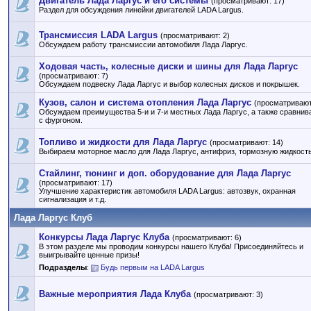
Двигатель Лада Ларгус и его системы
(просматривают: 17)
Раздел для обсуждения линейки двигателей LADA Largus.
Трансмиссия LADA Largus
(просматривают: 2)
Обсуждаем работу трансмиссии автомобиля Лада Ларгус.
Ходовая часть, колесные диски и шины для Лада Ларгус
(просматривают: 7)
Обсуждаем подвеску Лада Ларгус и выбор колесных дисков и покрышек.
Кузов, салон и система отопления Лада Ларгус
(просматривают
Обсуждаем преимущества 5-и и 7-и местных Лада Ларгус, а также сравнив
с фургоном.
Топливо и жидкости для Лада Ларгус
(просматривают: 14)
Выбираем моторное масло для Лада Ларгус, антифриз, тормозную жидкость 
Стайлинг, тюнинг и доп. оборудование для Лада Ларгус
(просматривают: 17)
Улучшение характеристик автомобиля LADA Largus: автозвук, охранная
сигнализация и т.д.
Лада Ларгус Клуб
Конкурсы Лада Ларгус Клуба
(просматривают: 6)
В этом разделе мы проводим конкурсы нашего Клуба! Присоединяйтесь и
выигрывайте ценные призы!
Подразделы
:
Будь первым на LADA Largus
Важные мероприятия Лада Клуба
(просматривают: 3)