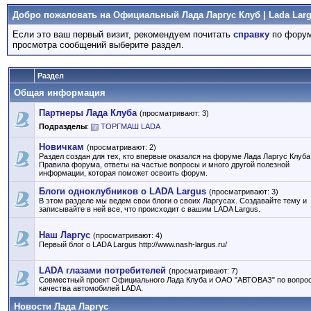
Добро пожаловать на Официальный Лада Ларгус Клуб | Lada Larg
Если это ваш первый визит, рекомендуем почитать
справку
по форум
просмотра сообщений выберите раздел.
Раздел
Общая информация
Партнеры Лада Клуба
(просматривают: 3)
Подразделы
:
ТОРГМАШ LADA
Новичкам
(просматривают: 2)
Раздел создан для тех, кто впервые оказался на форуме Лада Ларгус Клуба
Правила форума, ответы на частые вопросы и много другой полезной
информации, которая поможет освоить форум.
Блоги одноклубников о LADA Largus
(просматривают: 3)
В этом разделе мы ведем свои блоги о своих Ларгусах. Создавайте тему и
записывайте в ней все, что происходит с вашим LADA Largus.
Наш Ларгус
(просматривают: 4)
Первый блог о LADA Largus http://www.nash-largus.ru/
LADA глазами потребителей
(просматривают: 7)
Совместный проект Официального Лада Клуба и ОАО "АВТОВАЗ" по вопро
качества автомобилей LADA.
Новости Лада Ларгус