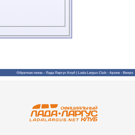
Обратная связь
-
Лада Ларгус Клуб | Lada Largus Club
-
Архив
-
Вверх