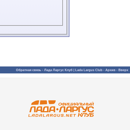
Обратная связь
-
Лада Ларгус Клуб | Lada Largus Club
-
Архив
-
Вверх