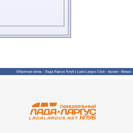
Обратная связь
-
Лада Ларгус Клуб | Lada Largus Club
-
Архив
-
Вверх