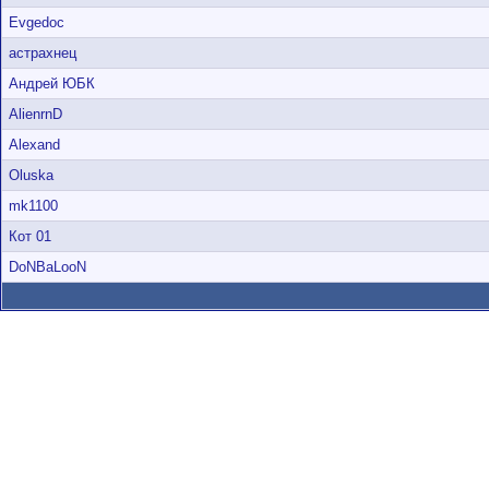
Evgedoc
астрахнец
Андрей ЮБК
AlienrnD
Alexand
Oluska
mk1100
Кот 01
DoNBaLooN