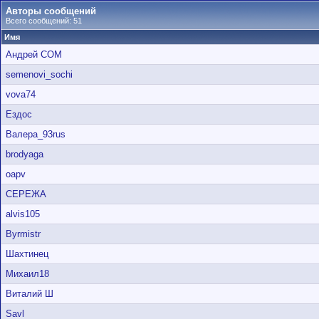
Авторы сообщений
Всего сообщений: 51
Имя
Андрей СОМ
semenovi_sochi
vova74
Ездос
Валера_93rus
brodyaga
oapv
СЕРЕЖА
alvis105
Byrmistr
Шахтинец
Михаил18
Виталий Ш
Savl