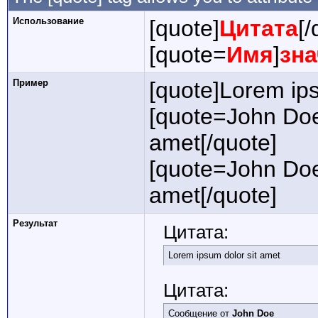
Использование
[quote]
Цитата
[/
[quote=
Имя
]
зн
Пример
[quote]Lorem ips
[quote=John Doe
amet[/quote]
[quote=John Doe
amet[/quote]
Результат
Цитата:
Lorem ipsum dolor sit amet
Цитата:
Сообщение от
John Doe