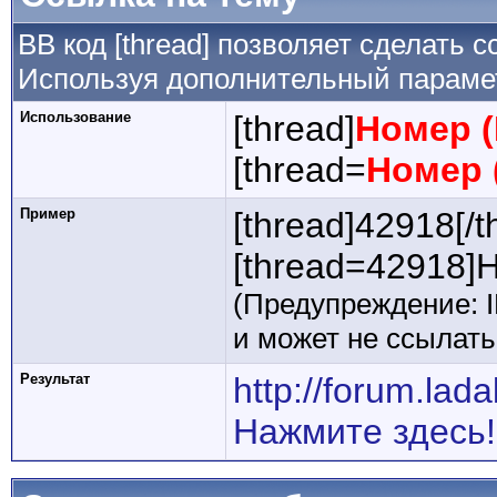
BB код [thread] позволяет сделать с
Используя дополнительный парамет
Использование
[thread]
Номер (
[thread=
Номер 
Пример
[thread]42918[/t
[thread=42918]Н
(Предупреждение: 
и может не ссылат
Результат
http://forum.la
Нажмите здесь!