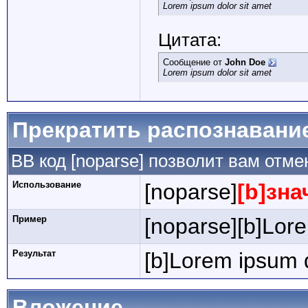
Lorem ipsum dolor sit amet
Цитата:
Сообщение от
John Doe
Lorem ipsum dolor sit amet
Прекратить распознавани
BB код [noparse] позволит вам отм
Использование
[noparse]
[b]зна
Пример
[noparse][b]Lore
Результат
[b]Lorem ipsum d
Вложение