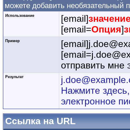
можете добавить необязательный п
Использование
[email]
значени
[email=
Опция
]
з
Пример
[email]j.doe@ex
[email=j.doe@e
отправить мне 
Результат
j.doe@example
Нажмите здесь,
электронное пи
Ссылка на URL