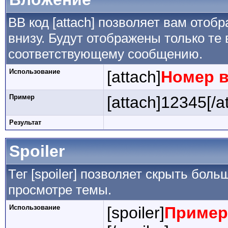
BB код [attach] позволяет вам ото
внизу. Будут отображены только те
соответствующему сообщению.
Использование
[attach]
Номер 
Пример
[attach]12345[/a
Результат
Spoiler
Тег [spoiler] позволяет скрыть боль
просмотре темы.
Использование
[spoiler]
Пример