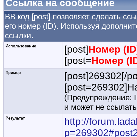
Ссылка на сообщение
BB код [post] позволяет сделать сс
его номер (ID). Используя дополни
ссылки.
Использование
[post]
Номер (I
[post=
Номер (I
Пример
[post]269302[/po
[post=269302]На
(Предупреждение: 
и может не ссылат
Результат
http://forum.lad
p=269302#post