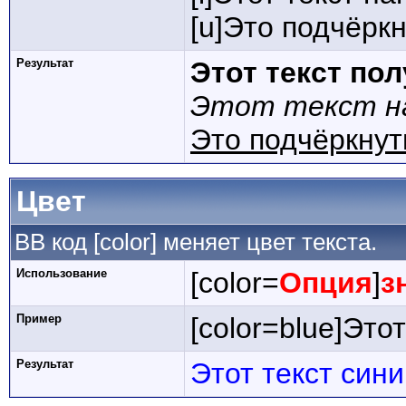
[u]Это подчёркн
Результат
Этот текст по
Этот текст на
Это подчёркнут
Цвет
BB код [color] меняет цвет текста.
Использование
[color=
Опция
]
з
Пример
[color=blue]Этот
Результат
Этот текст син