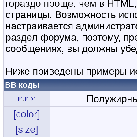
гораздо проще, чем в HTML
страницы. Возможность исп
настраивается администрат
раздел форума, поэтому, пр
сообщениях, вы должны убе
Ниже приведены примеры ис
BB коды
Полужирны
[b]
,
[i]
,
[u]
[color]
[size]