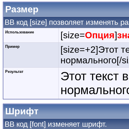
Размер
BB код [size] позволяет изменять 
Использование
[size=
Опция
]
зн
Пример
[size=+2]Этот т
нормального[/si
Результат
Этот текст 
нормальног
Шрифт
BB код [font] изменяет шрифт.