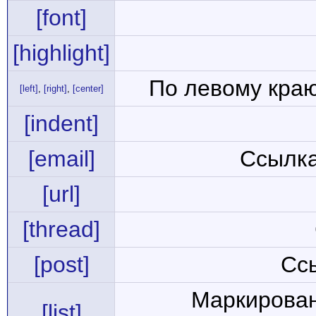
[font]
[highlight]
По левому краю
[left]
,
[right]
,
[center]
[indent]
[email]
Ссылка
[url]
[thread]
[post]
Сс
Маркирован
[list]