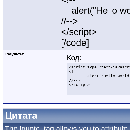
alert("Hello wor
//-->
</script>
[/code]
Результат
Код:
<script type="text/javascri
<!--

	alert("Hello world!");

//-->

</script>
Цитата
The [quote] tag allows you to attribute