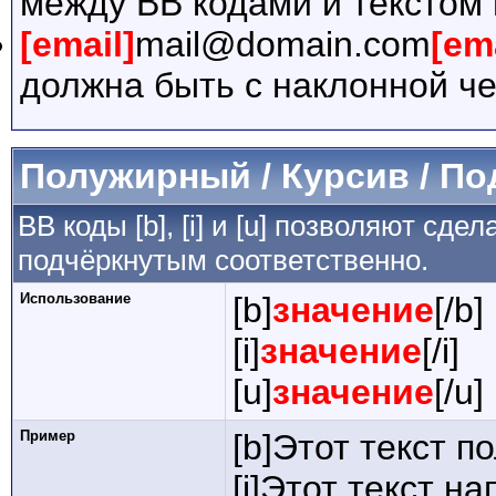
между BB кодами и текстом 
[email]
mail@domain.com
[em
должна быть с наклонной че
Полужирный / Курсив / П
BB коды [b], [i] и [u] позволяют сд
подчёркнутым соответственно.
Использование
[b]
значение
[/b]
[i]
значение
[/i]
[u]
значение
[/u]
Пример
[b]Этот текст п
[i]Этот текст на