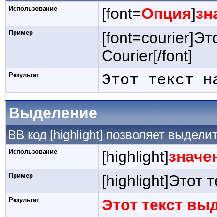
Использование
[font=
Опция
]
зн
Пример
[font=courier]Э
Courier[/font]
Результат
Этот текст н
Выделение
BB код [highlight] позволяет выдели
Использование
[highlight]
значе
Пример
[highlight]Этот 
Результат
Этот текст вы