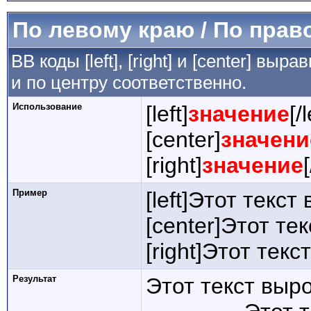
По левому краю / По прав
BB коды [left], [right] и [center] в
и по центру соответственно.
Использование
[left]
значение
[/l
[center]
значени
[right]
значение
Пример
[left]Этот текст
[center]Этот те
[right]Этот тек
Результат
Этот текст выр