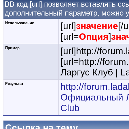
BB код [url] позволяет вставлять 
дополнительный параметр, можно у
Использование
[url]
значение
[/u
[url=
Опция
]
зна
Пример
[url]http://forum.
[url=http://for
Ларгус Клуб | La
Результат
http://forum.lada
Официальный Ла
Club
Ссылка на тему