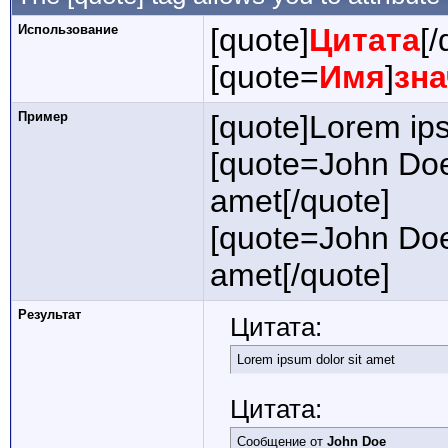
Использование
[quote]
Цитата
[/
[quote=
Имя
]
зн
Пример
[quote]Lorem ips
[quote=John Doe
amet[/quote]
[quote=John Doe
amet[/quote]
Результат
Цитата:
Lorem ipsum dolor sit amet
Цитата:
Сообщение от
John Doe