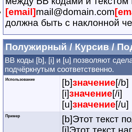
между BB кодами и текстом 
[email]
mail@domain.com
[em
должна быть с наклонной че
Полужирный / Курсив / П
BB коды [b], [i] и [u] позволяют сд
подчёркнутым соответственно.
Использование
[b]
значение
[/b]
[i]
значение
[/i]
[u]
значение
[/u]
Пример
[b]Этот текст п
[i]Этот текст на