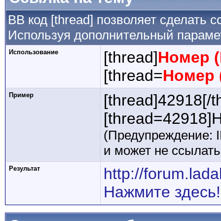
BB код [thread] позволяет сделать с
Используя дополнительный парамет
Использование
[thread]
Номер (
[thread=
Номер 
Пример
[thread]42918[/t
[thread=42918]Н
(Предупреждение: 
и может не ссылат
Результат
http://forum.la
Нажмите здесь!