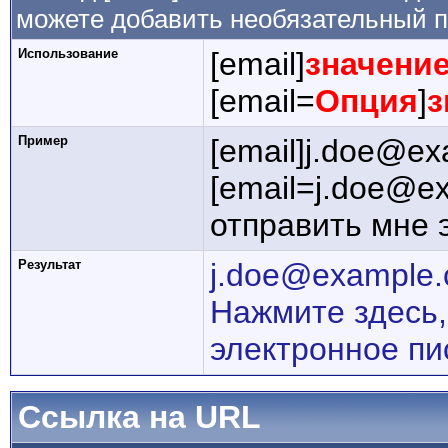
можете добавить необязательный п
Использование
[email]
значени
[email=
Опция
]
з
Пример
[email]j.doe@ex
[email=j.doe@e
отправить мне 
Результат
j.doe@example
Нажмите здесь,
электронное пи
Ссылка на URL