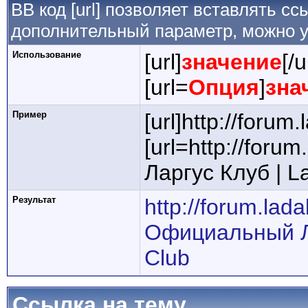
BB код [url] позволяет вставлять 
дополнительный параметр, можно у
Использование
[url]
значение
[/u
[url=
Опция
]
зна
Пример
[url]http://forum.
[url=http://for
Ларгус Клуб | La
Результат
http://forum.lada
Официальный Ла
Club
Ссылка на тему