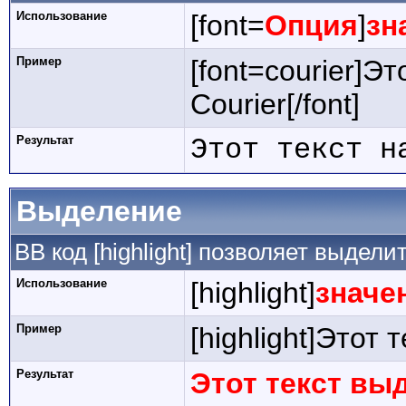
Использование
[font=
Опция
]
зн
Пример
[font=courier]Э
Courier[/font]
Результат
Этот текст н
Выделение
BB код [highlight] позволяет выдели
Использование
[highlight]
значе
Пример
[highlight]Этот 
Результат
Этот текст вы