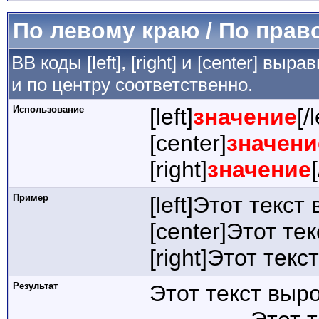
По левому краю / По прав
BB коды [left], [right] и [center] в
и по центру соответственно.
Использование
[left]
значение
[/l
[center]
значени
[right]
значение
Пример
[left]Этот текст
[center]Этот те
[right]Этот тек
Результат
Этот текст выр