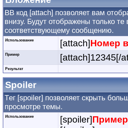
BB код [attach] позволяет вам ото
внизу. Будут отображены только те
соответствующему сообщению.
Использование
[attach]
Номер 
Пример
[attach]12345[/a
Результат
Spoiler
Тег [spoiler] позволяет скрыть боль
просмотре темы.
Использование
[spoiler]
Пример