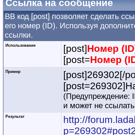
Ссылка на сообщение
BB код [post] позволяет сделать сс
его номер (ID). Используя дополни
ссылки.
Использование
[post]
Номер (I
[post=
Номер (I
Пример
[post]269302[/po
[post=269302]На
(Предупреждение: 
и может не ссылат
Результат
http://forum.lad
p=269302#post