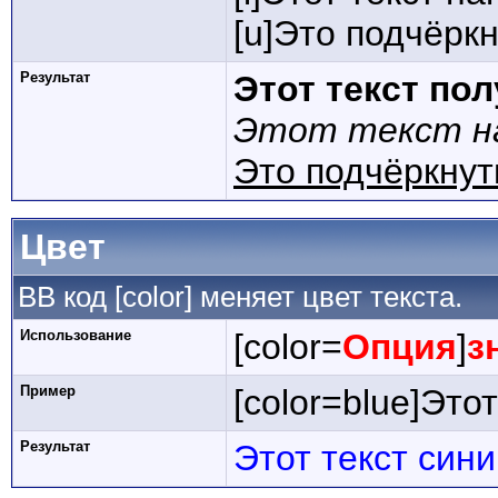
[u]Это подчёркн
Результат
Этот текст по
Этот текст на
Это подчёркнут
Цвет
BB код [color] меняет цвет текста.
Использование
[color=
Опция
]
з
Пример
[color=blue]Этот
Результат
Этот текст син