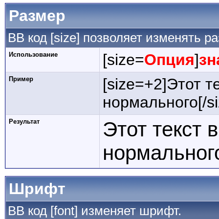
Размер
BB код [size] позволяет изменять 
Использование
[size=
Опция
]
зн
Пример
[size=+2]Этот т
нормального[/si
Результат
Этот текст 
нормальног
Шрифт
BB код [font] изменяет шрифт.