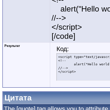
alert("Hello wor
//-->
</script>
[/code]
Результат
Код:
<script type="text/javascri
<!--

	alert("Hello world!");

//-->

</script>
Цитата
The [quote] tag allows you to attribute