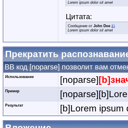
Lorem ipsum dolor sit amet
Цитата:
Сообщение от
John Doe
Lorem ipsum dolor sit amet
Прекратить распознавани
BB код [noparse] позволит вам отм
Использование
[noparse]
[b]зна
Пример
[noparse][b]Lore
Результат
[b]Lorem ipsum d
Вложение