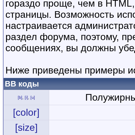
гораздо проще, чем в HTML
страницы. Возможность исп
настраивается администрат
раздел форума, поэтому, пр
сообщениях, вы должны убе
Ниже приведены примеры ис
BB коды
Полужирны
[b]
,
[i]
,
[u]
[color]
[size]