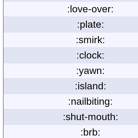
:love-over:
:plate:
:smirk:
:clock:
:yawn:
:island:
:nailbiting:
:shut-mouth:
:brb: