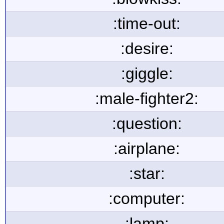
:time-out:
:desire:
:giggle:
:male-fighter2:
:question:
:airplane:
:star:
:computer:
:lamp: