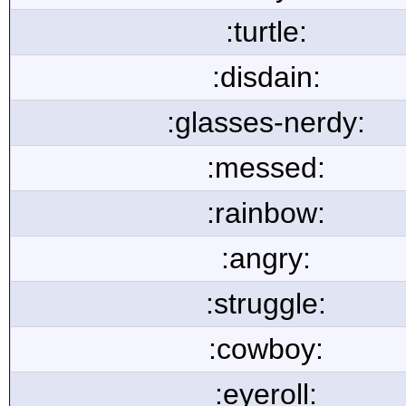
:turtle:
:disdain:
:glasses-nerdy:
:messed:
:rainbow:
:angry:
:struggle:
:cowboy:
:eyeroll: