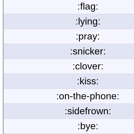
:flag:
:lying:
:pray:
:snicker:
:clover:
:kiss:
:on-the-phone:
:sidefrown:
:bye: