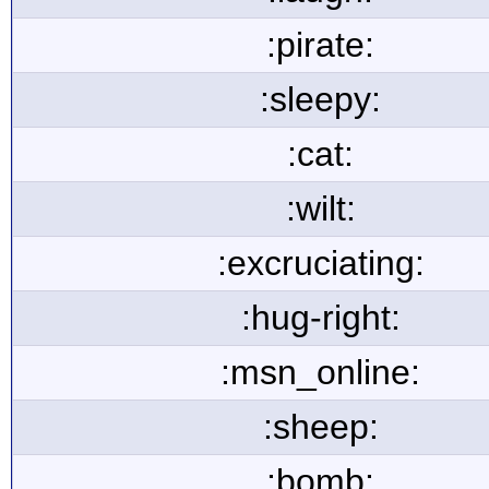
:pirate:
:sleepy:
:cat:
:wilt:
:excruciating:
:hug-right:
:msn_online:
:sheep:
:bomb: