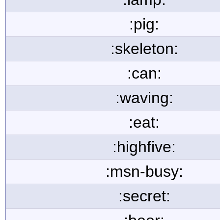
:pig:
:skeleton:
:can:
:waving:
:eat:
:highfive:
:msn-busy:
:secret: