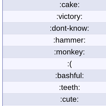
:cake:
:victory:
:dont-know:
:hammer:
:monkey:
:(
:bashful:
:teeth:
:cute: