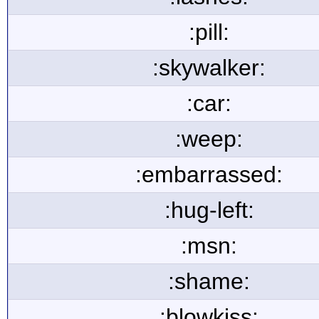
:pill:
:skywalker:
:car:
:weep:
:embarrassed:
:hug-left:
:msn:
:shame:
:blowkiss: