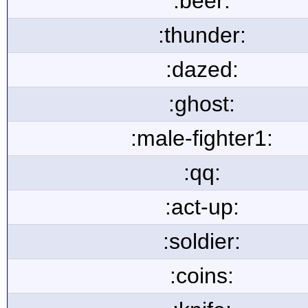
:beer:
:thunder:
:dazed:
:ghost:
:male-fighter1:
:qq:
:act-up:
:soldier:
:coins: