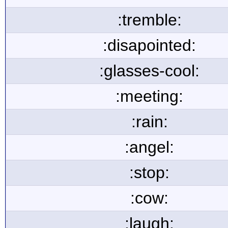
:tremble:
:disapointed:
:glasses-cool:
:meeting:
:rain:
:angel:
:stop:
:cow:
:laugh: