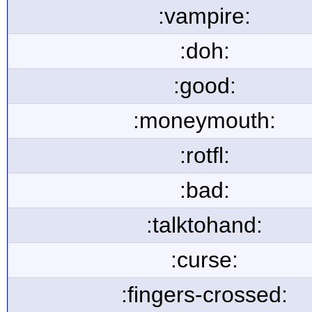
:vampire:
:doh:
:good:
:moneymouth:
:rotfl:
:bad:
:talktohand:
:curse:
:fingers-crossed: