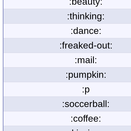
:beauty:
:thinking:
:dance:
:freaked-out:
:mail:
:pumpkin:
:p
:soccerball:
:coffee: