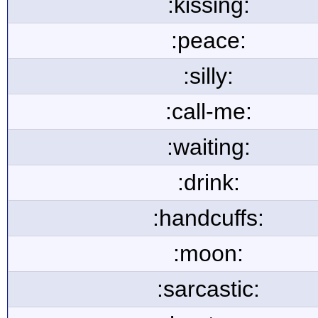
:kissing:
:peace:
:silly:
:call-me:
:waiting:
:drink:
:handcuffs:
:moon:
:sarcastic: