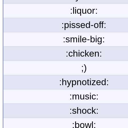
:liquor:
:pissed-off:
:smile-big:
:chicken:
;)
:hypnotized:
:music:
:shock:
:bowl: