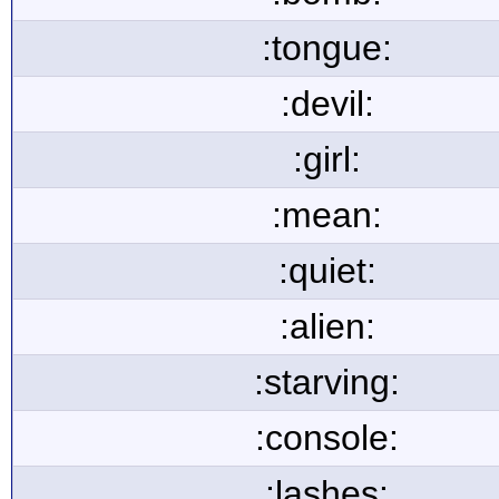
:tongue:
:devil:
:girl:
:mean:
:quiet:
:alien:
:starving:
:console:
:lashes: