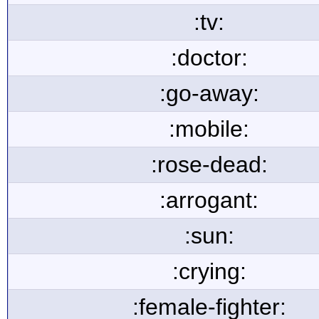
:tv:
:doctor:
:go-away:
:mobile:
:rose-dead:
:arrogant:
:sun:
:crying:
:female-fighter: