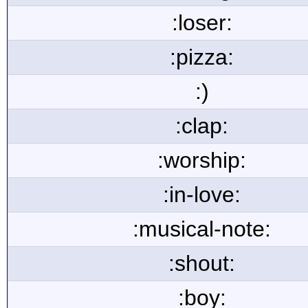
:loser:
:pizza:
:)
:clap:
:worship:
:in-love:
:musical-note:
:shout:
:boy: