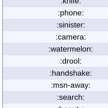
:knife:
:phone:
:sinister:
:camera:
:watermelon:
:drool:
:handshake:
:msn-away:
:search: