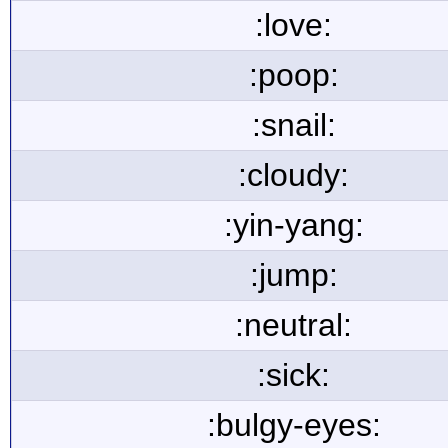
:love:
:poop:
:snail:
:cloudy:
:yin-yang:
:jump:
:neutral:
:sick:
:bulgy-eyes: