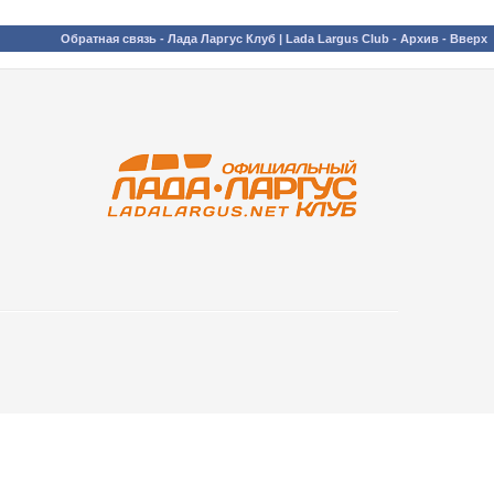
Обратная связь
-
Лада Ларгус Клуб | Lada Largus Club
-
Архив
-
Вверх