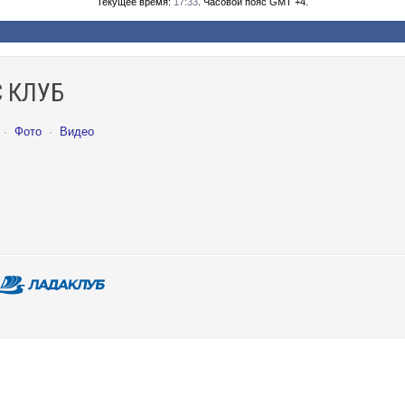
Текущее время:
17:33
. Часовой пояс GMT +4.
 КЛУБ
·
Фото
·
Видео