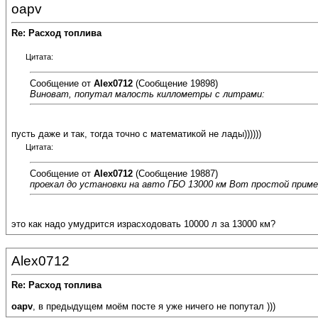
oapv
Re: Расход топлива
Цитата:
Сообщение от
Alex0712
(Сообщение 19898)
Виноват, попутал малость киллометры с литрами:
пусть даже и так, тогда точно с математикой не лады))))))
Цитата:
Сообщение от
Alex0712
(Сообщение 19887)
проехал до установки на авто ГБО 13000 км Вот простой пример 
это как надо умудрится израсходовать 10000 л за 13000 км?
Alex0712
Re: Расход топлива
oapv
, в предыдущем моём посте я уже ничего не попутал )))