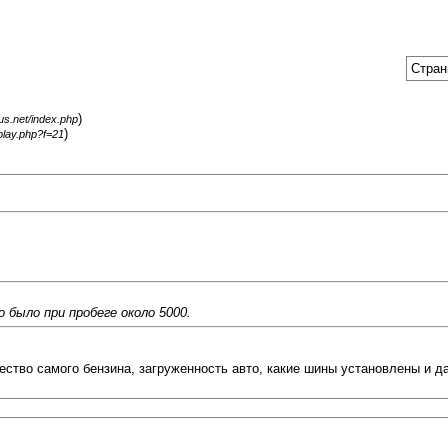
Стран
)
gus.net/index.php
)
splay.php?f=21
о было при пробеге около 5000.
чество самого бензина, загруженность авто, какие шины установлены и да