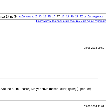
ица 17 из 34
«
Первая
<
7
13
14
15
16
17
18
19
20
21
27
>
Последняя
»
Показывать 15 сообщений этой темы на одной странице
28.05.2014 09:50
вление в них, погодные условия (ветер, снег, дождь), рельеф
03.06.2014 21:02