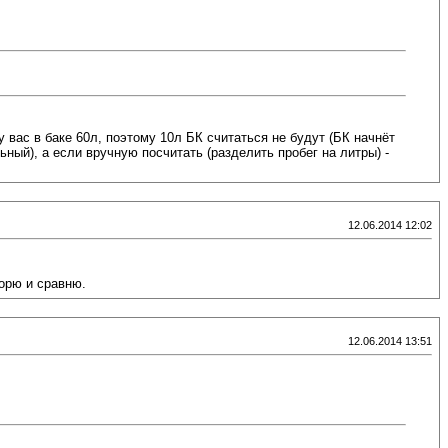
у вас в баке 60л, поэтому 10л БК считаться не будут (БК начнёт
ьный), а если вручную посчитать (разделить пробег на литры) -
12.06.2014 12:02
торю и сравню.
12.06.2014 13:51