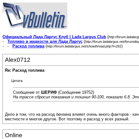
Официальный Лада Ларгус Клуб | Lada Largus Club
(
http://forum.ladalar
-
Топливо и жидкости для Лада Ларгус
(
http://forum.ladalargus.net/forumdi
- -
Расход топлива
(
)
http://forum.ladalargus.net/showthread.php?t=291
Alex0712
Re: Расход топлива
Цитата:
Сообщение от
ШЕРИФ
(Сообщение 19752)
На трассе сбросил показания и тошнил 90-100, показало 6.8. Эт
Дело в том, что на расход бензина влияет очень много факторов - ка
местности и многое другое. Вот поэтому и расход у всех разный.
Online