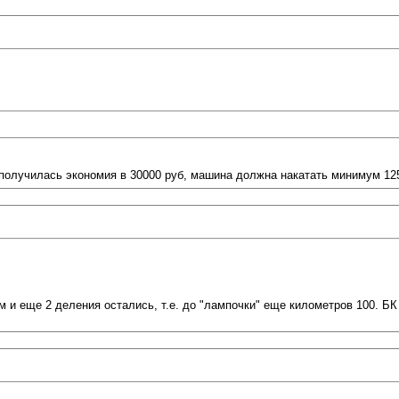
ы получилась экономия в 30000 руб, машина должна накатать минимум 12
км и еще 2 деления остались, т.е. до "лампочки" еще километров 100. БК