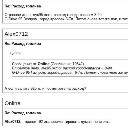
Re: Расход топлива
Странное дело, лук95 экто: расход город-трасса = 8-9л.
G-Drive 95 Газпром: город-трасса= 6-7л. Потом снова тот же лук, и т
Alex0712
Re: Расход топлива
Цитата:
Сообщение от
Online
(Сообщение 19842)
Странное дело, лук95 экто: расход город-трасса = 8-9л.
G-Drive 95 Газпром: город-трасса= 6-7л. Потом снова тот же л
А если залить 92ого, и посмотреть на расход?
Online
Re: Расход топлива
Alex0712
,
, привет! 92 экспериментировать думаю не стоит...