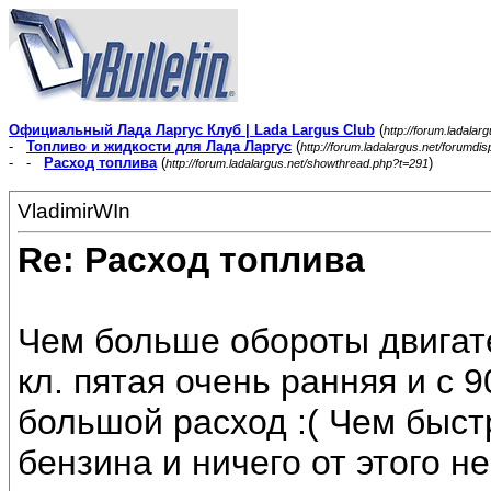
Официальный Лада Ларгус Клуб | Lada Largus Club
(
http://forum.ladalar
-
Топливо и жидкости для Лада Ларгус
(
http://forum.ladalargus.net/forumdi
- -
Расход топлива
(
)
http://forum.ladalargus.net/showthread.php?t=291
VladimirWIn
Re: Расход топлива
Чем больше обороты двигател
кл. пятая очень ранняя и с 
большой расход :( Чем быс
бензина и ничего от этого не