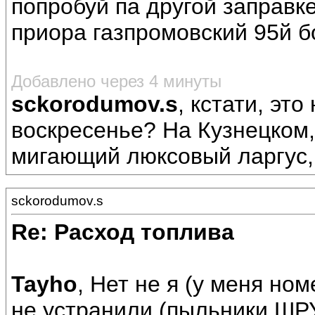
попробуй па другой заправке
приора газпромовский 95й 
Добавлено через 4 минуты
sckorodumov.s
, кстати, это
воскресенье? На Кузнецком
мигающий люксовый ларгус, 
sckorodumov.s
Re: Расход топлива
Tayho
, Нет не я (у меня но
не устранили (пыльники ШРУ