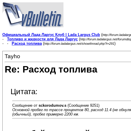
Официальный Лада Ларгус Клуб | Lada Largus Club
(
http://forum.ladalar
-
Топливо и жидкости для Лада Ларгус
(
http://forum.ladalargus.net/forumdi
- -
Расход топлива
(
)
http://forum.ladalargus.net/showthread.php?t=291
Tayho
Re: Расход топлива
Цитата:
Сообщение от
sckorodumov.s
(Сообщение 9251)
Основной пробег по трассе процентов 80, расход 11.4 (не обну
(обычный), пробег примерно 2200 км.