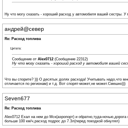
Ну что могу сказать - хороший расход у автомобиля вашей сестры. У
андрей@север
Re: Расход топлива
Цитата:
Сообщение от
Alex0712
(Сообщение 22312)
Ну что могу сказать - хороший расход у автомобиля вашей сес
Что вы спорите? ))) О десятых долях расхода! Учитывать надо,что м
отличается по регионам) и т.д. Вот спорят-может,не может.Смешно)))
Seven677
Re: Расход топлива
Аlex0712 Ехал на нем до Мск(аэропорт) и обратно,туда-ночью,дорога 
больше 100 км/ч,расход подрос до 7.3л(перед поездкой обнулял)