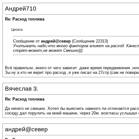
Андрей710
Re: Расход топлива
Цитата:
Сообщение от
андрей@север
(Сообщение 22313)
Учитывать надо,что много факторов влияет на расход. Качеств
спорят-может,не может.Смешно)))
Всё правильно ,много от чего зависит .даже время передвижения ,ночь
Зы:ну а кто не верит про расход ,я уже писал на 27стр.(сам не поверил
Вячеслав З.
Re: Расход топлива
Да ничего не смешно. Хотел бы выяснить намного ли отличается рас
соседу дал порулить на моей машине, через 20м. возгласы услышал о
андрей@север