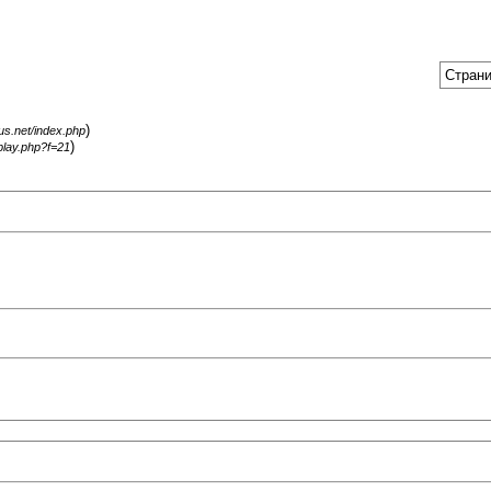
Страни
)
gus.net/index.php
)
splay.php?f=21