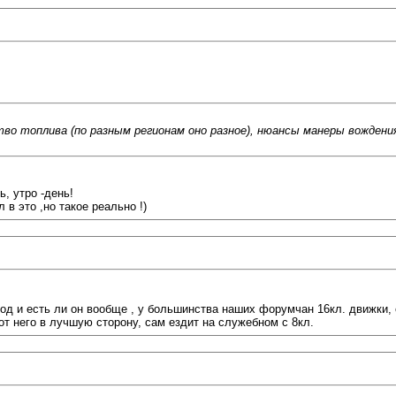
о топлива (по разным регионам оно разное), нюансы манеры вождения
, утро -день!
 в это ,но такое реально !)
ход и есть ли он вообще , у большинства наших форумчан 16кл. движки,
т него в лучшую сторону, сам ездит на служебном с 8кл.