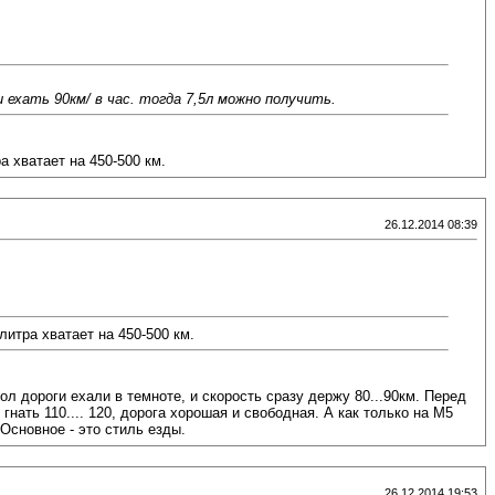
 ехать 90км/ в час. тогда 7,5л можно получить.
а хватает на 450-500 км.
26.12.2014 08:39
литра хватает на 450-500 км.
л дороги ехали в темноте, и скорость сразу держу 80...90км. Перед
ать 110.... 120, дорога хорошая и свободная. А как только на М5
Основное - это стиль езды.
26.12.2014 19:53