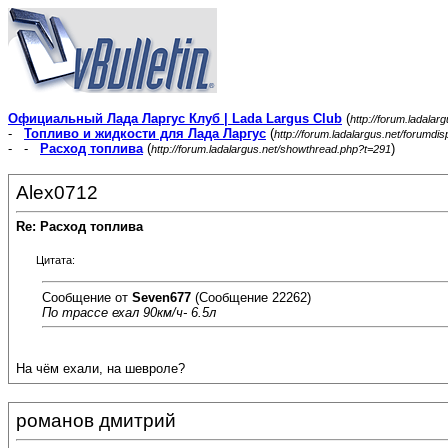
Официальный Лада Ларгус Клуб | Lada Largus Club
(
http://forum.ladalar
-
Топливо и жидкости для Лада Ларгус
(
http://forum.ladalargus.net/forumdi
- -
Расход топлива
(
)
http://forum.ladalargus.net/showthread.php?t=291
Alex0712
Re: Расход топлива
Цитата:
Сообщение от
Seven677
(Сообщение 22262)
По трассе ехал 90км/ч- 6.5л
На чём ехали, на шевроле?
романов дмитрий