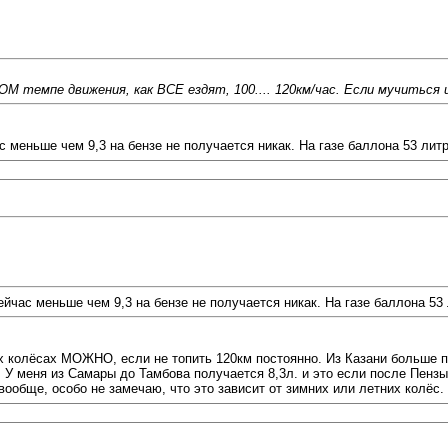
М темпе движения, как ВСЕ ездят, 100.... 120км/час. Если мучиться и
ас меньше чем 9,3 на бензе не получается никак. На газе баллона 53 литр
сейчас меньше чем 9,3 на бензе не получается никак. На газе баллона 53 
х колёсах МОЖНО, если не топить 120км постоянно. Из Казани больше по
 меня из Самары до Тамбова получается 8,3л. и это если после Пензы гн
ообще, особо не замечаю, что это зависит от зимних или летних колёс. 