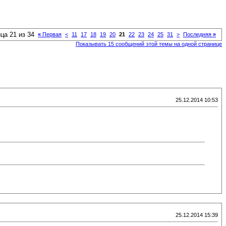
ца 21 из 34
«
Первая
<
11
17
18
19
20
21
22
23
24
25
31
>
Последняя
»
Показывать 15 сообщений этой темы на одной странице
25.12.2014 10:53
25.12.2014 15:39