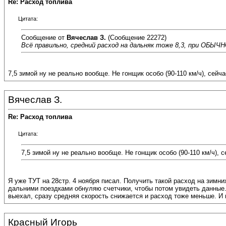
Re: Расход топлива
Цитата:
Сообщение от
Вячеслав З.
(Сообщение 22272)
Всё правильно, средний расход на дальняк тоже 8,3, при ОБЫЧНО
7,5 зимой ну не реально вообще. Не гонщик особо (90-110 км/ч), сейч
Вячеслав З.
Re: Расход топлива
Цитата:
7,5 зимой ну не реально вообще. Не гонщик особо (90-110 км/ч), 
Я уже ТУТ на 28стр. 4 ноября писал. Получить такой расход на зимни
дальними поездками обнуляю счетчики, чтобы потом увидеть данные. У
выехал, сразу средняя скорость снижается и расход тоже меньше. И в
Красный Игорь