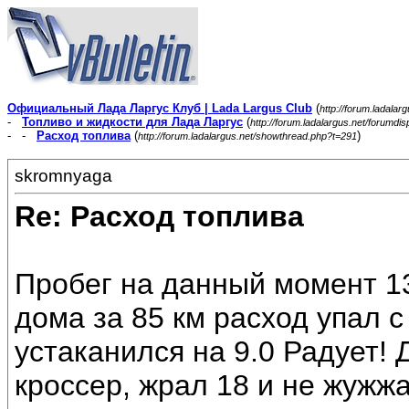
Официальный Лада Ларгус Клуб | Lada Largus Club
(
http://forum.ladalar
-
Топливо и жидкости для Лада Ларгус
(
http://forum.ladalargus.net/forumdi
- -
Расход топлива
(
)
http://forum.ladalargus.net/showthread.php?t=291
skromnyaga
Re: Расход топлива
Пробег на данный момент 13
дома за 85 км расход упал с 
устаканился на 9.0 Радует! 
кроссер, жрал 18 и не жужжа