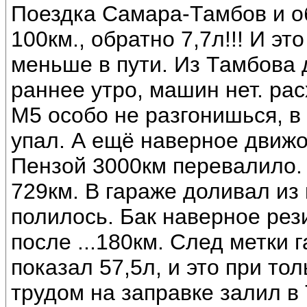
Поездка Самара-Тамбов и об
100км., обратно 7,7л!!! И э
меньше в пути. Из Тамбова д
раннее утро, машин нет. ра
М5 особо не разгонишься, в
упал. А ещё наверное движо
Пензой 3000км перевалило.
729км. В гараже доливал из
полилось. Бак наверное рези
после ...180км. След метки
показал 57,5л, и это при то
трудом на заправке залил в