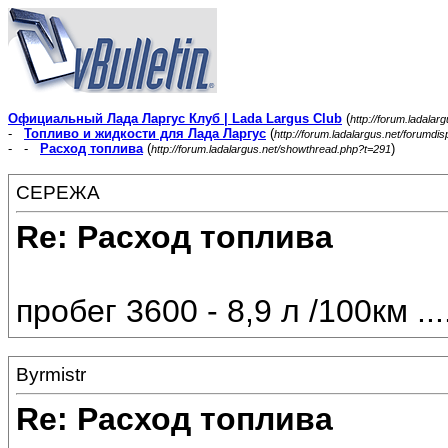
Официальный Лада Ларгус Клуб | Lada Largus Club
(
http://forum.ladalar
-
Топливо и жидкости для Лада Ларгус
(
http://forum.ladalargus.net/forumdi
- -
Расход топлива
(
)
http://forum.ladalargus.net/showthread.php?t=291
СЕРЕЖА
Re: Расход топлива
пробег 3600 - 8,9 л /100км ..
Byrmistr
Re: Расход топлива