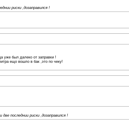
еднии риски ,дозаправился !
да уже был далеко от заправки !
итра ещо вошло в бак ,это по чеку!
и две последнии риски ,дозаправился !