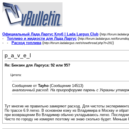
Официальный Лада Ларгус Клуб | Lada Largus Club
(
http://forum.ladalar
-
Топливо и жидкости для Лада Ларгус
(
http://forum.ladalargus.net/forumdi
- -
Расход топлива
(
)
http://forum.ladalargus.net/showthread.php?t=291
p_a_v_e_l
Re: Бензин для Ларгуса: 92 или 95?
Цитата:
Сообщение от
Tayho
(Сообщение 14513)
аналогичный расход. На приорофоруме парень с Украины утверж
Тут многие не правильно замеряют расход. Для чистоты эксперимента
По трассе 6.9 легко. В основном езжу из Владимира в Москву и обрат
при возвращении Во Владимир обычно укладываюсь легко. Последний р
Чисто по городу не измерял поэтому не знаю сколько будет. Меньше 8