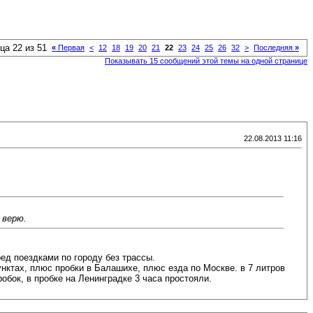
ца 22 из 51
«
Первая
<
12
18
19
20
21
22
23
24
25
26
32
>
Последняя
»
Показывать 15 сообщений этой темы на одной странице
22.08.2013 11:16
 верю.
ед поездками по городу без трассы.
унктах, плюс пробки в Балашихе, плюс езда по Москве. в 7 литров
бок, в пробке на Ленинградке 3 часа простояли.