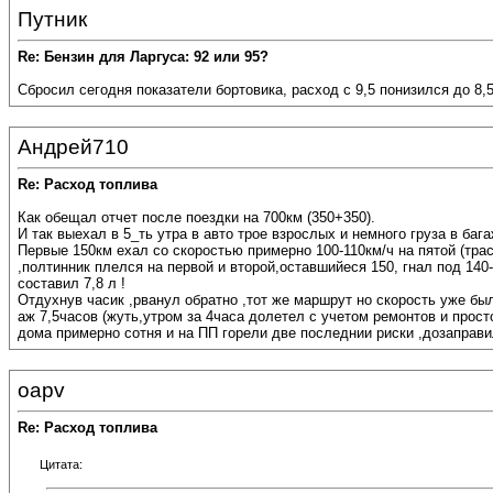
Путник
Re: Бензин для Ларгуса: 92 или 95?
Сбросил сегодня показатели бортовика, расход с 9,5 понизился до 8,5
Андрей710
Re: Расход топлива
Как обещал отчет после поездки на 700км (350+350).
И так выехал в 5_ть утра в авто трое взрослых и немного груза в бага
Первые 150км ехал со скоростью примерно 100-110км/ч на пятой (тра
,полтинник плелся на первой и второй,оставшийеся 150, гнал под 140-
составил 7,8 л !
Отдухнув часик ,рванул обратно ,тот же маршрут но скорость уже бы
аж 7,5часов (жуть,утром за 4часа долетел с учетом ремонтов и просто
дома примерно сотня и на ПП горели две последнии риски ,дозаправи
oapv
Re: Расход топлива
Цитата: