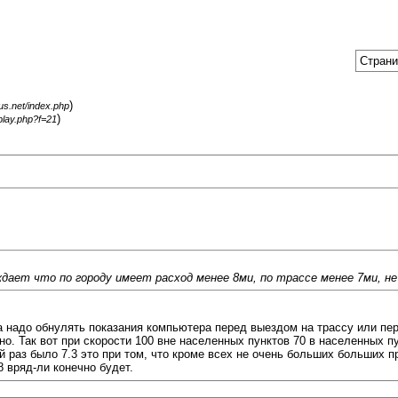
Страни
)
gus.net/index.php
)
splay.php?f=21
дает что по городу имеет расход менее 8ми, по трассе менее 7ми, не
 надо обнулять показания компьютера перед выездом на трассу или пер
но. Так вот при скорости 100 вне населенных пунктов 70 в населенных п
аз было 7.3 это при том, что кроме всех не очень больших больших про
 вряд-ли конечно будет.