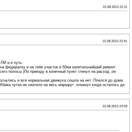
22.08.2013 22:11
22.08.2013 22:41
ПИ и в путь .
 на федералку и на тебе участок в 50км капитальнийший ремонт
всего полосы )По приезду в конечный пункт глянул на расход ,он
проснулись и вся нормальная движуха сошла на нет .Плелся до дома
ой!бака чутка не хватило на весь маршрут ,очканул когда осталось до
22.08.2013 23:09