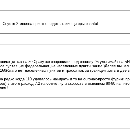
. Спустя 2 месяца приятно видеть такие цифры:bashful:
жнике ,кг так на 30.Сразу же заправился под завязку 95 ультимайт на БИ-
сса пустая ,не федеральная ,на населенные пункты забил )Далее вышел
160(благо нет населенных пунктов и трасса как за границей ,хоть и две 
ла редко когда 110 удавалось набирать и то на обгонах-просто фурики 
ев).в итоге расход 7,2 на сотню ,ну и скорость в основном 80-90 на пят
лся !