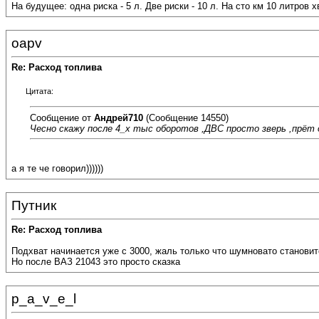
На будущее: одна риска - 5 л. Две риски - 10 л. На сто км 10 литров
oapv
Re: Расход топлива
Цитата:
Сообщение от
Андрей710
(Сообщение 14550)
Чесно скажу после 4_х тыс оборотов ,ДВС просто зверь ,прёт о
а я те че говорил))))))
Путник
Re: Расход топлива
Подхват начинается уже с 3000, жаль только что шумновато становитс
Но после ВАЗ 21043 это просто сказка
p_a_v_e_l