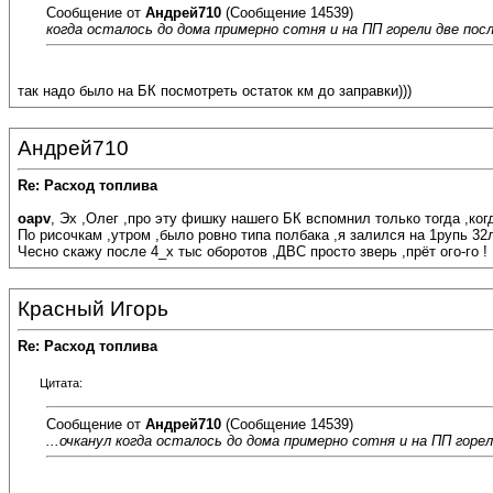
Сообщение от
Андрей710
(Сообщение 14539)
когда осталось до дома примерно сотня и на ПП горели две посл
так надо было на БК посмотреть остаток км до заправки)))
Андрей710
Re: Расход топлива
oapv
, Эх ,Олег ,про эту фишку нашего БК вспомнил только тогда ,ког
По рисочкам ,утром ,было ровно типа полбака ,я залился на 1рупь 32л
Чесно скажу после 4_х тыс оборотов ,ДВС просто зверь ,прёт ого-го !
Красный Игорь
Re: Расход топлива
Цитата:
Сообщение от
Андрей710
(Сообщение 14539)
...очканул когда осталось до дома примерно сотня и на ПП горел