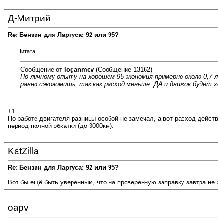
Д-Митрий
Re: Бензин для Ларгуса: 92 или 95?
Цитата:
Сообщение от
loganmcv
(Сообщение 13162)
По личному опыту на хорошем 95 экономия примерно около 0,7 л
равно сэкономишь, так как расход меньше. ДА и движок будет 
+1
По работе двигателя разницы особой не замечал, а вот расход действ
период полной обкатки (до 3000км).
KatZilla
Re: Бензин для Ларгуса: 92 или 95?
Вот бы ещё быть уверенным, что на проверенную заправку завтра не з
oapv