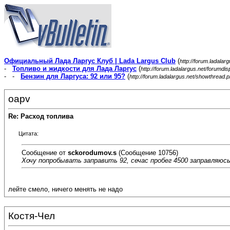
Официальный Лада Ларгус Клуб | Lada Largus Club
(
http://forum.ladalar
-
Топливо и жидкости для Лада Ларгус
(
http://forum.ladalargus.net/forumdi
- -
Бензин для Ларгуса: 92 или 95?
(
http://forum.ladalargus.net/showthread.
oapv
Re: Расход топлива
Цитата:
Сообщение от
sckorodumov.s
(Сообщение 10756)
Хочу попробывать заправить 92, сечас пробег 4500 заправляю
лейте смело, ничего менять не надо
Костя-Чел