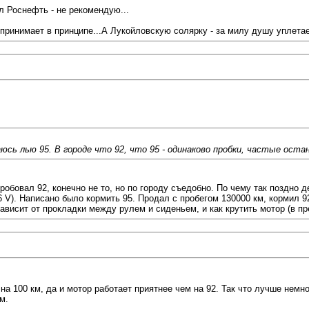
 Роснефть - не рекомендую...
ринимает в принципе...А Лукойловскую солярку - за милу душу уплетает
аюсь лью 95. В городе что 92, что 95 - одинаково пробки, частые ост
 пробовал 92, конечно не то, но по городу съедобно. По чему так поздно
). Написано было кормить 95. Продал с пробегом 130000 км, кормил 92 п
висит от прокладки между рулем и сиденьем, и как крутить мотор (в пред
а 100 км, да и мотор работает приятнее чем на 92. Так что лучше немног
м.