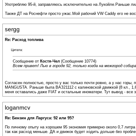
Употребляю 95-й, заправляюсь исключительно на Лукойле.Раньше лил
Также ДТ на Роснефти просто ужас.Мой рабочий VW Caddy его не восп
sergg
Re: Расход топлива
Цитата:
Сообщение от
Костя-Чел
(Сообщение 10774)
Всем привет! Лью в городе 92, только когда на межгород собир
Согласен полностью, просто у вас только почти ровно, а у нас горы,
MANGUSTA. Раньше была ВАЗ21112 с калиновской движкой (8 кл., 1,6 V
меня оставались даже FIAT и остальные иноматери. Тут вывод - все за
loganmcv
Re: Бензин для Ларгуса: 92 или 95?
По личному опыту на хорошем 95 экономия примерно около 0,7 литра н
так как расход меньше. ДА и движок будет ходить дольше без пробле