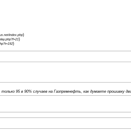
)
gus.net/index.php
)
splay.php?f=21
)
php?t=192
сь только 95 в 90% случаев на Газпремнефть, как думаете прошивку 