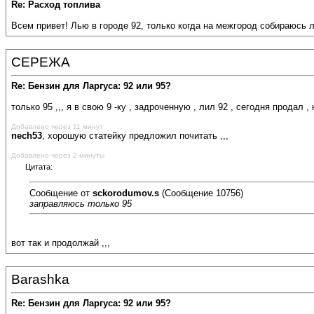
Re: Расход топлива
Всем привет! Лью в городе 92, только когда на межгород собираюсь ль
СЕРЕЖА
Re: Бензин для Ларгуса: 92 или 95?
только 95 ,,, я в свою 9 -ку , задроченную , лил 92 , сегодня продал , 
Добавлено через 11 минут
nech53
, хорошую статейку предложил почитать ,,,
Добавлено через 2 минуты
Цитата:
Сообщение от
sckorodumov.s
(Сообщение 10756)
заправляюсь только 95
вот так и продолжай ,,,
Barashka
Re: Бензин для Ларгуса: 92 или 95?