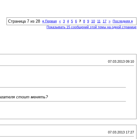
Страница 7 из 28
«
Первая
<
3
4
5
6
7
8
9
10
11
17
>
Последняя
»
Показывать 15 сообщений этой темы на одной странице
07.03.2013 09:10
двигателя стоит менять?
07.03.2013 17:27