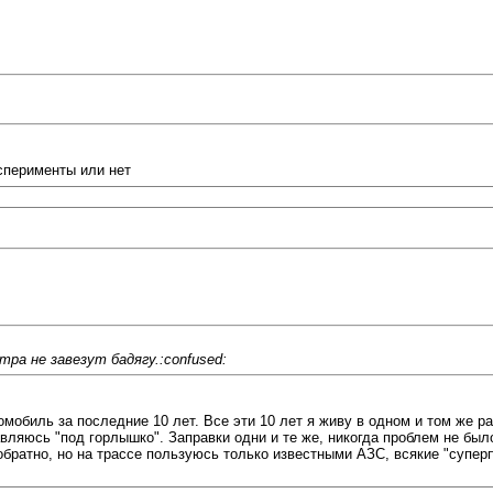
ксперименты или нет
ра не завезут бадягу.:confused:
омобиль за последние 10 лет. Все эти 10 лет я живу в одном и том же р
авляюсь "под горлышко". Заправки одни и те же, никогда проблем не был
-обратно, но на трассе пользуюсь только известными АЗС, всякие "супер