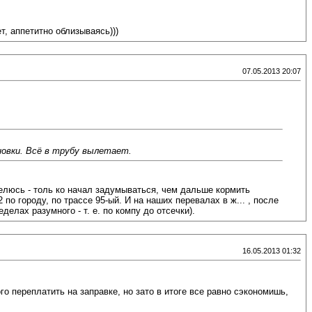
, аппетитно облизываясь)))
07.05.2013 20:07
ановки. Всё в трубу вылетает.
 делюсь - толь ко начал задумываться, чем дальше кормить
о городу, по трассе 95-ый. И на наших перевалах в ж... , после
елах разумного - т. е. по компу до отсечки).
16.05.2013 01:32
о переплатить на заправке, но зато в итоге все равно сэкономишь,