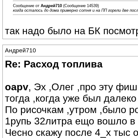
Сообщение от
Андрей710
(Сообщение 14539)
когда осталось до дома примерно сотня и на ПП горели две посл
так надо было на БК посмотр
Андрей710
Re: Расход топлива
oapv
, Эх ,Олег ,про эту фи
тогда ,когда уже был далеко 
По рисочкам ,утром ,было ро
1рупь 32литра ещо вошло в б
Чесно скажу после 4_х тыс 