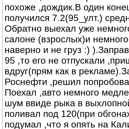
похоже ,дождик.В один конец
получился 7.2(95_улт.) сред
Обратно выехал уже немного
салоне (взрослых)и немного 
наверно и не груз :) ).Запра
95 ,то его не отпускали ,при
вдруг(прям как в рекламе).З
Роснефти ,решил попробовать
Поехал ,авто немного медле
шум ввиде рыка в выхлопно
поливал под 120(при обгона
подумал ,что я опять на Кал