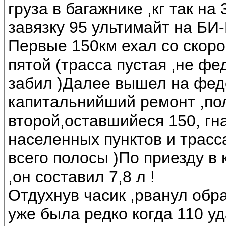
груза в багажнике ,кг так на
завязку 95 ультимайт на БИ-
Первые 150км ехал со скоро
пятой (трасса пустая ,не ф
забил )Далее вышел на феде
капитальнийший ремонт ,пол
второй,оставшийеся 150, гна
населенных пунктов и трасса
всего полосы )По приезду в 
,он составил 7,8 л !
Отдухнув часик ,рванул обра
уже была редко когда 110 уд