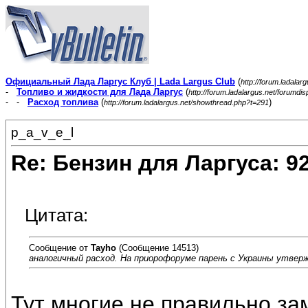
Официальный Лада Ларгус Клуб | Lada Largus Club
(
http://forum.ladalar
-
Топливо и жидкости для Лада Ларгус
(
http://forum.ladalargus.net/forumdi
- -
Расход топлива
(
)
http://forum.ladalargus.net/showthread.php?t=291
p_a_v_e_l
Re: Бензин для Ларгуса: 9
Цитата:
Сообщение от
Tayho
(Сообщение 14513)
аналогичный расход. На приорофоруме парень с Украины утверж
Тут многие не правильно за