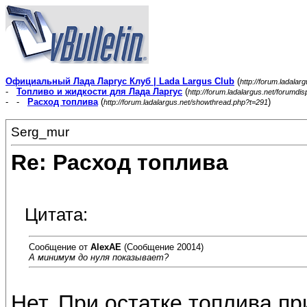
Официальный Лада Ларгус Клуб | Lada Largus Club
(
http://forum.ladalar
-
Топливо и жидкости для Лада Ларгус
(
http://forum.ladalargus.net/forumdi
- -
Расход топлива
(
)
http://forum.ladalargus.net/showthread.php?t=291
Serg_mur
Re: Расход топлива
Цитата:
Сообщение от
AlexAE
(Сообщение 20014)
А минимум до нуля показывает?
Нет. При остатке топлива п