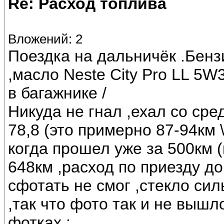
Re: Расход топлива
Вложений: 2
Поездка на дальничёк .Бен
,масло Neste City Pro LL 5W
в багажнике /
Никуда не гнал ,ехал со сре
78,8 (это примерно 87-94км 
когда прошел уже за 500км 
648км ,расход по приезду до
сфотать не смог ,стекло си
,так что фото так и не вышл
фотках :