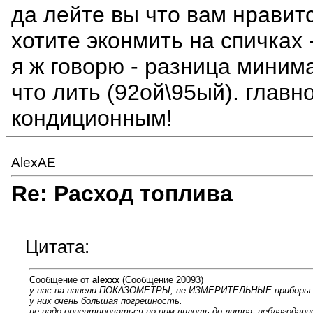
да лейте вы что вам нравитс
хотите эконмить на спичках -
я ж говорю - разница мини
что лить (92ой\95ый). главн
кондиционным!
AlexAE
Re: Расход топлива
Цитата:
Сообщение от
alexxx
(Сообщение 20093)
у нас на панели ПОКАЗОМЕТРЫ, не ИЗМЕРИТЕЛЬНЫЕ приборы
у них очень большая погрешность.
не надо ориентироваться по ним вплоть до литра- неблагодарн