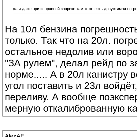
да и даже при исправной запрвке там тоже есть допустимая погр
На 10л бензина погрешность
только. Так что на 20л. пог
остальное недолив или воро
"ЗА рулем", делал рейд по з
норме..... А в 20л канистру 
угол поставить и 23л войдёт
переливу. А вообще поэкспе
мерную откалиброванную кани
AlexAE