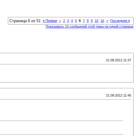
Страница 6 из 51
«
Первая
<
2
3
4
5
6
7
8
9
10
16
>
Последняя
»
Показывать 15 сообщений этой темы на одной странице
21.08.2012 11:37
21.08.2012 11:46