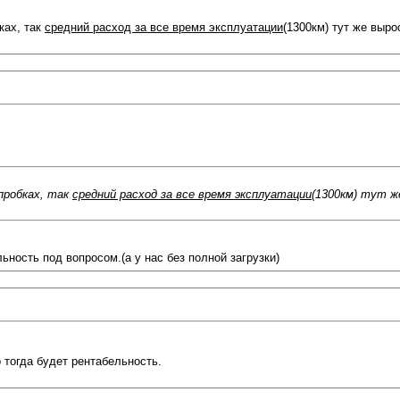
ках, так
средний расход за все время эксплуатации
(1300км) тут же выро
 пробках, так
средний расход за все время эксплуатации
(1300км) тут же
ьность под вопросом.(а у нас без полной загрузки)
 тогда будет рентабельность.