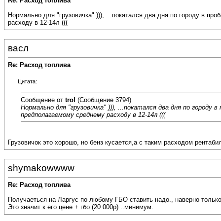
Re: Расход топлива
Нормально для "грузовичка" ))), ...покатался два дня по городу в проб
расходу в 12-14л (((
васл
Re: Расход топлива
Цитата:
Сообщение от
trol
(Сообщение 3794)
Нормально для "грузовичка" ))), ...покатался два дня по городу в
предполагаемому среднему расходу в 12-14л (((
Грузовичок это хорошо, но бенз кусается,а с таким расходом рентабил
shymakowwww
Re: Расход топлива
Получаеться на Ларгус по любому ГБО ставить надо., наверно только
Это значит к его цене + гбо (20 000р) ..минимум.