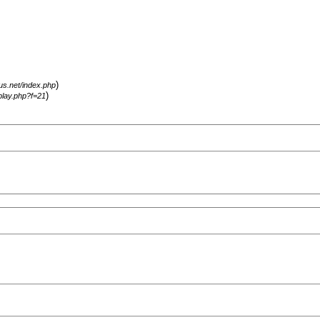
)
gus.net/index.php
)
splay.php?f=21