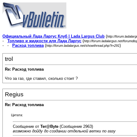
Официальный Лада Ларгус Клуб | Lada Largus Club
(
http://forum.ladalar
-
Топливо и жидкости для Лада Ларгус
(
http://forum.ladalargus.net/forumdi
- -
Расход топлива
(
)
http://forum.ladalargus.net/showthread.php?t=291
trol
Re: Расход топлива
Что за газ, где ставил, сколько стоит ?
Regius
Re: Расход топлива
Цитата:
Сообщение от
Ter@Byte
(Сообщение 2963)
возможно дойду до создании отдельной ветки по газу