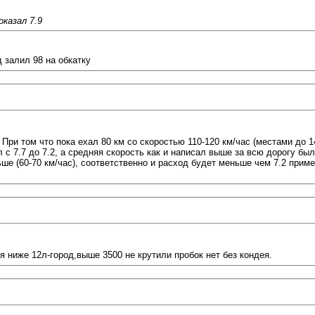
оказал 7.9
 залил 98 на обкатку
. При том что пока ехал 80 км со скоростью 110-120 км/час (местами до 
л с 7.7 до 7.2, а средняя скорость как и написал выше за всю дорогу был
ше (60-70 км/час), соответственно и расход будет меньше чем 7.2 приме
я ниже 12л-город,выше 3500 не крутили пробок нет без кондея.