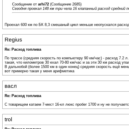
Сообщение от
arhi72
(Сообщение 2685)
Сегодня проехал 148 км три чела 16 клапанный расход средний п
Проехал 600 км по БК 8,3 смешаный цикл меньше неопускался расход
Regius
Re: Расход топлива
По трассе (средняя скорость по компьютеру 90 км/час) - расход 7.2 л
такая, что километров 30 ехал 70-80 км/час и за эти 30 км расход упа
В дальнобой (более 1500 км в один конец) средняя скорость ещё мень
вот примерно такая у меня арифметика
васл
Re: Расход топлива
С товарищем катаем 7-мест 16-кл люкс пробег 1700 и ну не получаетс
trol