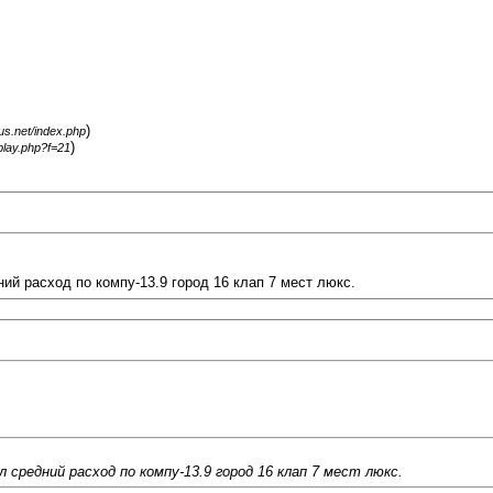
)
gus.net/index.php
)
splay.php?f=21
ний расход по компу-13.9 город 16 клап 7 мест люкс.
 средний расход по компу-13.9 город 16 клап 7 мест люкс.