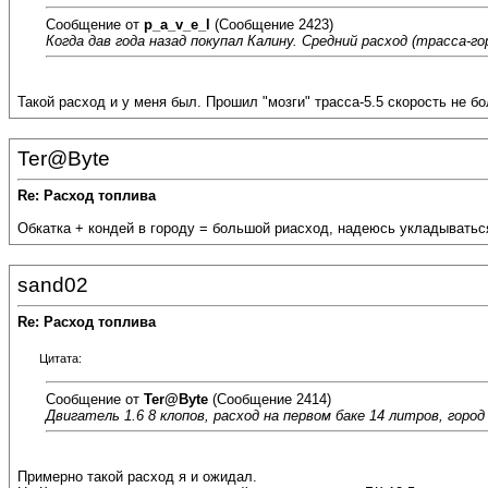
Сообщение от
p_a_v_e_l
(Сообщение 2423)
Когда дав года назад покупал Калину. Средний расход (трасса-гор
Такой расход и у меня был. Прошил "мозги" трасса-5.5 скорость не бол
Ter@Byte
Re: Расход топлива
Обкатка + кондей в городу = большой риасход, надеюсь укладываться 
sand02
Re: Расход топлива
Цитата:
Сообщение от
Ter@Byte
(Сообщение 2414)
Двигатель 1.6 8 клопов, расход на первом баке 14 литров, город 
Примерно такой расход я и ожидал.