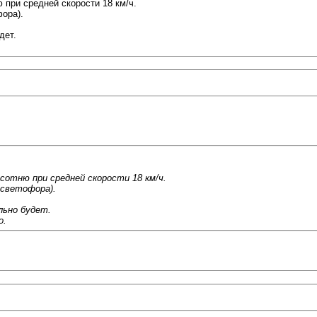
 при средней скорости 18 км/ч.
фора).
дет.
 сотню при средней скорости 18 км/ч.
 светофора).
льно будет.
о.