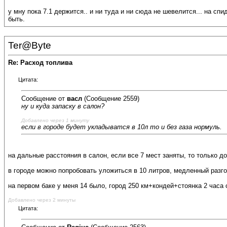
у мну пока 7.1 держится.. и ни туда и ни сюда не шевелится... на с
быть.
Ter@Byte
Re: Расход топлива
Цитата:
Сообщение от
васл
(Сообщение 2559)
ну и куда запаску в салон?
Добавлено через 1 минуту
если в городе будет укладыватся в 10л то и без газа нормуль.
на дальные расстояния в салон, если все 7 мест заняты, то только до
в городе можно попробовать уложиться в 10 литров, медленный разгон
на первом баке у меня 14 было, город 250 км+кондей+стоянка 2 часа 
Добавлено через 2 минуты
Цитата: