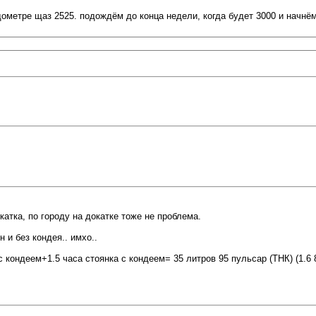
пидометре щаз 2525. подождём до конца недели, когда будет 3000 и нач
катка, по городу на докатке тоже не проблема.
 и без кондея.. имхо..
с кондеем+1.5 часа стоянка с кондеем= 35 литров 95 пульсар (ТНК) (1.6 