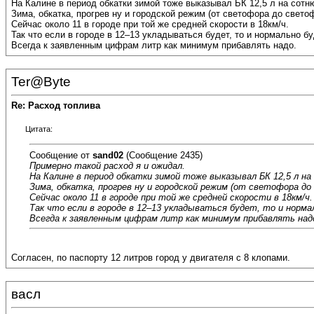
На Калине в период обкатки зимой тоже выказывал БК 12,5 л на сотню
Зима, обкатка, прогрев ну и городской режим (от светофора до свето
Сейчас около 11 в городе при той же средней скорости в 18км/ч.
Так что если в городе в 12–13 укладываться будет, то и нормально бу
Всегда к заявленным цифрам литр как минимум прибавлять надо.
Ter@Byte
Re: Расход топлива
Цитата:
Сообщение от
sand02
(Сообщение 2435)
Примерно такой расход я и ожидал.
На Калине в период обкатки зимой тоже выказывал БК 12,5 л на
Зима, обкатка, прогрев ну и городской режим (от светофора до
Сейчас около 11 в городе при той же средней скорости в 18км/ч.
Так что если в городе в 12–13 укладываться будет, то и норма
Всегда к заявленным цифрам литр как минимум прибавлять над
Согласен, по паспорту 12 литров город у двигателя с 8 клопами.
васл