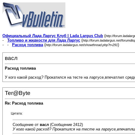
Официальный Лада Ларгус Клуб | Lada Largus Club
(
http://forum.ladalar
-
Топливо и жидкости для Лада Ларгус
(
http://forum.ladalargus.net/forumdi
- -
Расход топлива
(
)
http://forum.ladalargus.net/showthread.php?t=291
васл
Расход топлива
У кого какой расход? Прокатился на тесте на ларгусе,впечатлил сред
Ter@Byte
Re: Расход топлива
Цитата:
Сообщение от
васл
(Сообщение 2412)
У кого какой расход? Прокатился на тесте на ларгусе,впечатлил