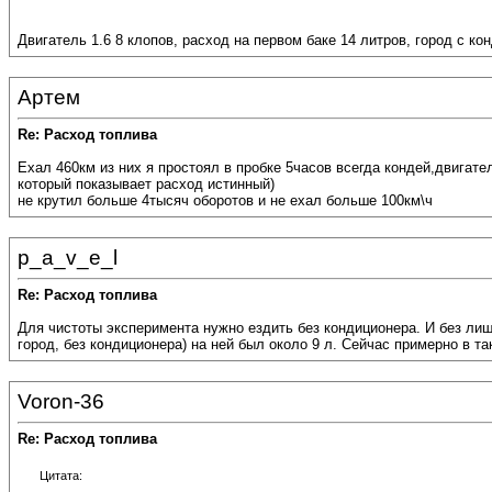
Двигатель 1.6 8 клопов, расход на первом баке 14 литров, город с кон
Артем
Re: Расход топлива
Ехал 460км из них я простоял в пробке 5часов всегда кондей,двигате
который показывает расход истинный)
не крутил больше 4тысяч оборотов и не ехал больше 100км\ч
p_a_v_e_l
Re: Расход топлива
Для чистоты эксперимента нужно ездить без кондиционера. И без лиш
город, без кондиционера) на ней был около 9 л. Сейчас примерно в так
Voron-36
Re: Расход топлива
Цитата: