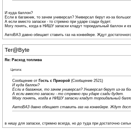
И куда баллон?
Если в багажник, то зачем универсал? Универсал берут из-за большо
А если вместо запаски - то стремно при ударе сзади будет.
Могу понять, когда в НИШУ запаски кладут тороидальный баллон и ез
АвтоВАЗ давно обещает ставить газ на конвейере. Ждут достаточног
Ter@Byte
Re: Расход топлива
Цитата:
Сообщение от
Гость с Приорой
(Сообщение 2521)
И куда баллон?
Если в багажник, то зачем универсал? Универсал берут из-за 
А если вместо запаски - то стремно при ударе сзади будет.
Могу понять, когда в НИШУ запаски кладут тороидальный балло
АвтоВАЗ давно обещает ставить газ на конвейере. Ждут дост
в нишу для запаски, стремно всегда, но до туда при достаточно си