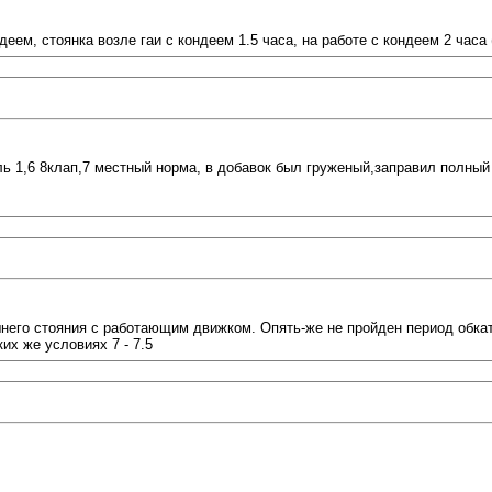
деем, стоянка возле гаи с кондеем 1.5 часа, на работе с кондеем 2 часа 
ль 1,6 8клап,7 местный норма, в добавок был груженый,заправил полный
него стояния с работающим движком. Опять-же не пройден период обкатк
их же условиях 7 - 7.5