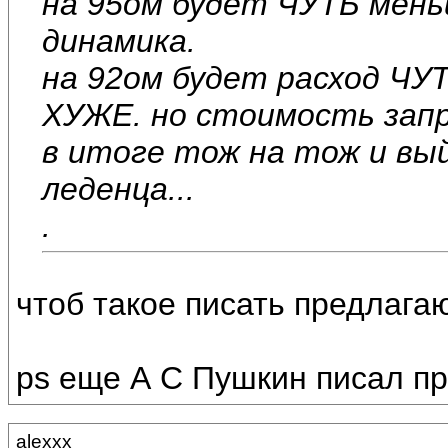
на 95ом будет ЧУТЬ мень
динамика.
на 92ом будет расход ЧУ
ХУЖЕ. но стоимость запр
в итоге тож на тож и вый
леденца...
.
чтоб такое писать предлага
ps еще А С Пушкин писал п
alexxx