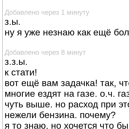
Добавлено через 1 минуту
з.ы.
ну я уже незнаю как ещё бол
Добавлено через 8 минут
з.з.ы.
к стати!
вот ещё вам задачка! так, ч
многие ездят на газе. о.ч. г
чуть выше. но расход при эт
нежели бензина. почему?
я то знаю, но хочется что б