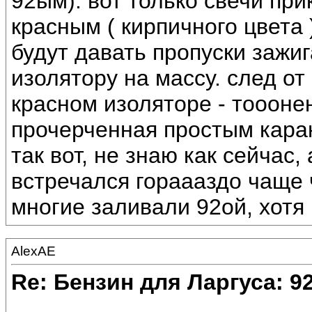
92ым). вот только свечи при
красным ( кирпичного цвета
будут давать пропуски зажиг
изолятору на массу. след от
красном изоляторе - тоооне
прочерченная простым кар
так вот, не знаю как сейчас
встречался гораааздо чаще 
многие заливали 92ой, хотя
AlexAE
Re: Бензин для Ларгуса: 9