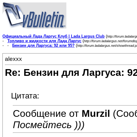
Официальный Лада Ларгус Клуб | Lada Largus Club
(
http://forum.ladalar
-
Топливо и жидкости для Лада Ларгус
(
http://forum.ladalargus.net/forumdi
- -
Бензин для Ларгуса: 92 или 95?
(
http://forum.ladalargus.net/showthread.
alexxx
Re: Бензин для Ларгуса: 9
Цитата:
Сообщение от
Murzil
(Соо
Посмейтесь )))