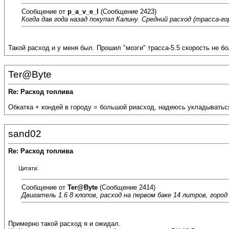
Сообщение от
p_a_v_e_l
(Сообщение 2423)
Когда дав года назад покупал Калину. Средний расход (трасса-гор
Такой расход и у меня был. Прошил "мозги" трасса-5.5 скорость не бол
Ter@Byte
Re: Расход топлива
Обкатка + кондей в городу = большой риасход, надеюсь укладываться 
sand02
Re: Расход топлива
Цитата:
Сообщение от
Ter@Byte
(Сообщение 2414)
Двигатель 1.6 8 клопов, расход на первом баке 14 литров, город 
Примерно такой расход я и ожидал.