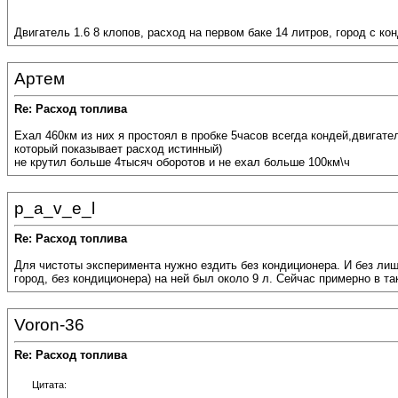
Двигатель 1.6 8 клопов, расход на первом баке 14 литров, город с кон
Артем
Re: Расход топлива
Ехал 460км из них я простоял в пробке 5часов всегда кондей,двигате
который показывает расход истинный)
не крутил больше 4тысяч оборотов и не ехал больше 100км\ч
p_a_v_e_l
Re: Расход топлива
Для чистоты эксперимента нужно ездить без кондиционера. И без лиш
город, без кондиционера) на ней был около 9 л. Сейчас примерно в так
Voron-36
Re: Расход топлива
Цитата: