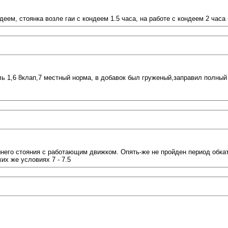
деем, стоянка возле гаи с кондеем 1.5 часа, на работе с кондеем 2 часа 
ль 1,6 8клап,7 местный норма, в добавок был груженый,заправил полный
него стояния с работающим движком. Опять-же не пройден период обкатк
их же условиях 7 - 7.5