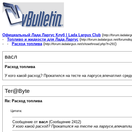
Официальный Лада Ларгус Клуб | Lada Largus Club
(
http://forum.ladalar
-
Топливо и жидкости для Лада Ларгус
(
http://forum.ladalargus.net/forumdi
- -
Расход топлива
(
)
http://forum.ladalargus.net/showthread.php?t=291
васл
Расход топлива
У кого какой расход? Прокатился на тесте на ларгусе,впечатлил сред
Ter@Byte
Re: Расход топлива
Цитата:
Сообщение от
васл
(Сообщение 2412)
У кого какой расход? Прокатился на тесте на ларгусе,впечатлил