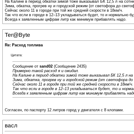
На Калине в период обкатки зимой тоже выказывал БК 12,5 л на сотню
Зима, обкатка, прогрев ну и городской режим (от светофора до свето
Сейчас около 11 в городе при той же средней скорости в 18км/ч.
Так что если в городе в 12–13 укладываться будет, то и нормально бу
Всегда к заявленным цифрам литр как минимум прибавлять надо.
Ter@Byte
Re: Расход топлива
Цитата:
Сообщение от
sand02
(Сообщение 2435)
Примерно такой расход я и ожидал.
На Калине в период обкатки зимой тоже выказывал БК 12,5 л на
Зима, обкатка, прогрев ну и городской режим (от светофора до
Сейчас около 11 в городе при той же средней скорости в 18км/ч.
Так что если в городе в 12–13 укладываться будет, то и норма
Всегда к заявленным цифрам литр как минимум прибавлять над
Согласен, по паспорту 12 литров город у двигателя с 8 клопами.
васл