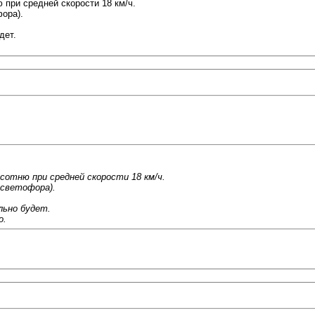
 при средней скорости 18 км/ч.
фора).
дет.
 сотню при средней скорости 18 км/ч.
 светофора).
льно будет.
о.