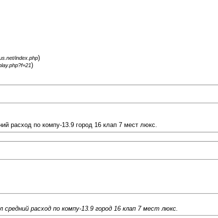
)
gus.net/index.php
)
splay.php?f=21
ний расход по компу-13.9 город 16 клап 7 мест люкс.
 средний расход по компу-13.9 город 16 клап 7 мест люкс.