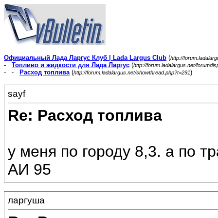
Официальный Лада Ларгус Клуб | Lada Largus Club
(
http://forum.ladalar
-
Топливо и жидкости для Лада Ларгус
(
http://forum.ladalargus.net/forumdi
- -
Расход топлива
(
)
http://forum.ladalargus.net/showthread.php?t=291
sayf
Re: Расход топлива
у меня по городу 8,3. а по т
АИ 95
ларгуша