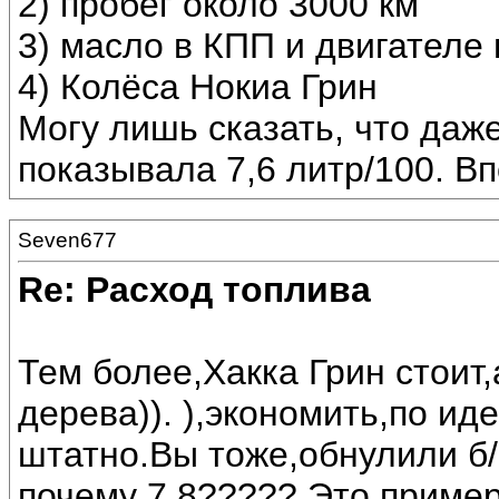
2) пробег около 3000 км
3) масло в КПП и двигателе
4) Колёса Нокиа Грин
Могу лишь сказать, что даж
показывала 7,6 литр/100. Вп
Seven677
Re: Расход топлива
Тем более,Хакка Грин стоит,
дерева)). ),экономить,по иде
штатно.Вы тоже,обнулили б/к,
почему 7.8????? Это приме