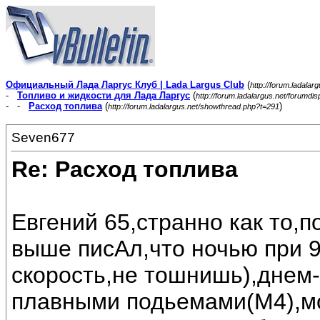
Официальный Лада Ларгус Клуб | Lada Largus Club
(
http://forum.ladalar
-
Топливо и жидкости для Лада Ларгус
(
http://forum.ladalargus.net/forumdi
- -
Расход топлива
(
)
http://forum.ladalargus.net/showthread.php?t=291
Seven677
Re: Расход топлива
Евгений 65,странно как то,п
выше писАл,что ночью при 9
скорость,не тошнишь),днем-
плавными подьемами(М4),мо